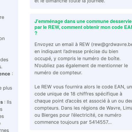
et le dimanche toute la journée.
re
J'emménage dans une commune desservie
par le REW, comment obtenir mon code EA
?
ion
Envoyez un email à REW (rew@grdwavre.b
en indiquant l’adresse précise du bien
occupé, y compris le numéro de boîte.
 des
N’oubliez pas également de mentionner le
.
numéro de compteur.
gence
:
Le REW vous fournira alors le code EAN, un
e plus
code unique de 18 chiffres spécifique à
chaque point d’accès et associé à un ou de
es
: Ils
compteurs. Dans les régions de Wavre, Lim
es
ou Bierges pour l’électricité, ce numéro
es
commence toujours par 5414557…
e
rnes