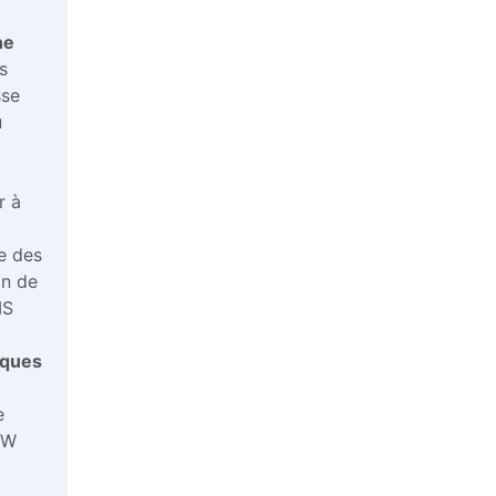
ne
s
sse
u
r à
e des
on de
MS
iques
e
e
EW