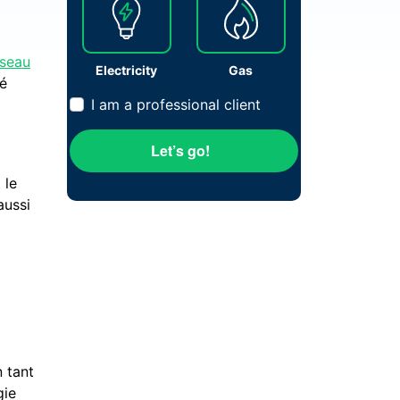
éseau
Electricity
Gas
sé
I am a professional client
Let’s go!
 le
aussi
n tant
gie