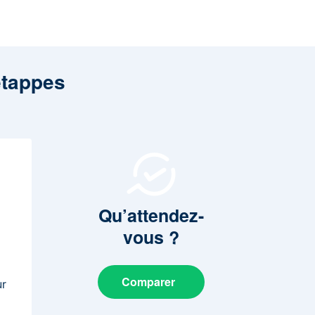
étappes
Qu’attendez-
vous
?
Comparer
ur