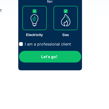
for:
t
Electricity
Gas
I am a professional client
Let’s go!