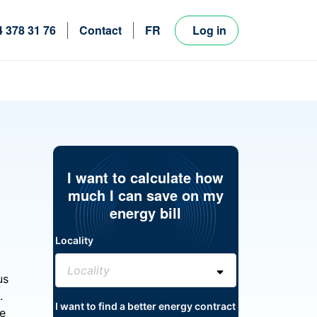
4 378 31 76
Contact
FR
Log in
NL
EN
I want to calculate how
much I can save on my
energy bill
Locality
us
.
I want to find a better energy contract
re