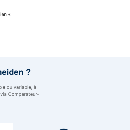
lien «
heiden ?
xe ou variable, à
 via Comparateur-