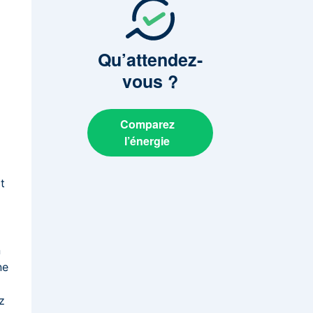
Qu’attendez-
vous
?
Comparez
l’énergie
t
s
n
ne
z