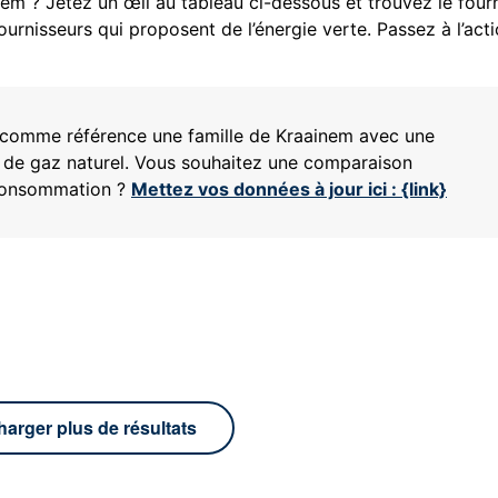
em ? Jetez un œil au tableau ci-dessous et trouvez le four
ournisseurs qui proposent de l’énergie verte. Passez à l’act
ns comme référence une famille de
Kraainem
avec une
 de gaz naturel. Vous souhaitez une comparaison
 consommation ?
Mettez vos données à jour ici : {link}
harger plus de résultats