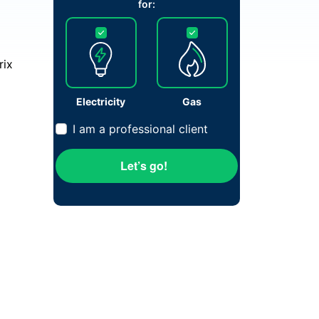
for:
rix
Electricity
Gas
I am a professional client
Let’s go!