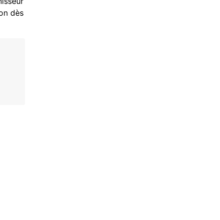
nisseur
ion dès