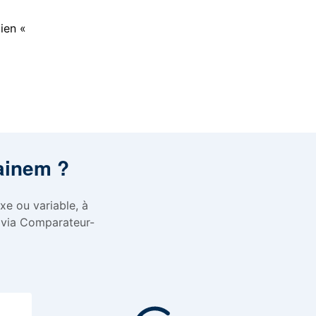
lien «
aainem ?
xe ou variable, à
 via Comparateur-