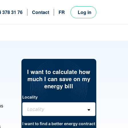
4 378 31 76
Contact
FR
Log in
NL
EN
I want to calculate how
much I can save on my
energy bill
Locality
us
I want to find a better energy contract
s