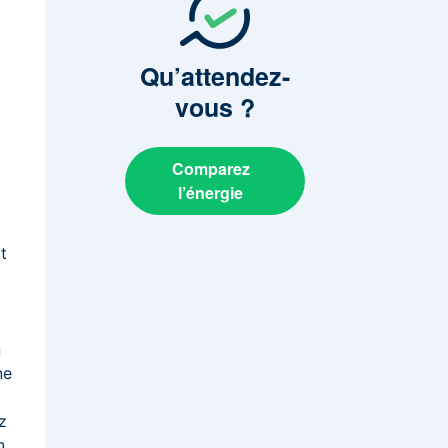
Qu’attendez-
vous
?
Comparez
l’énergie
t
s
n
ne
z
n