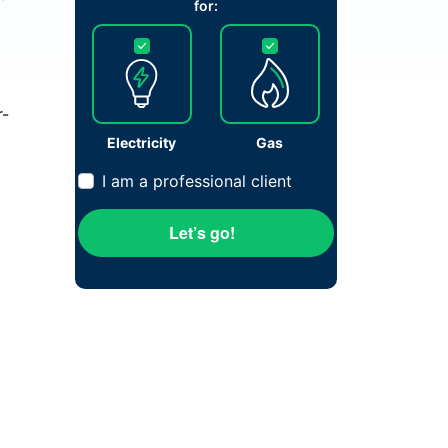
for:
r-
Electricity
Gas
I am a professional client
Let’s go!