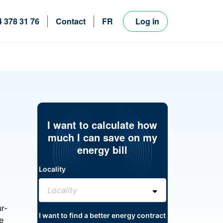
4 378 31 76
Contact
FR
Log in
NL
EN
I want to calculate how
much I can save on my
energy bill
Locality
r-
I want to find a better energy contract
e