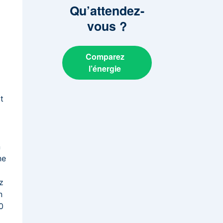
Qu’attendez-
vous
?
Comparez
l’énergie
t
s
n
ne
z
n
0