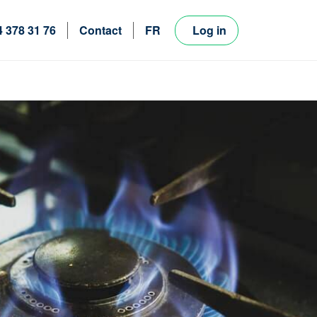
4 378 31 76
Contact
FR
Log in
NL
EN