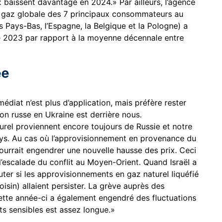
 baissent davantage en 2024.» Par ailleurs, l’agence
 gaz globale des 7 principaux consommateurs au
 les Pays-Bas, l’Espagne, la Belgique et la Pologne) a
e 2023 par rapport à la moyenne décennale entre
ée
diat n’est plus d’application, mais préfère rester
on russe en Ukraine est derrière nous.
rel proviennent encore toujours de Russie et notre
ys. Au cas où l’approvisionnement en provenance du
ourrait engendrer une nouvelle hausse des prix. Ceci
 l’escalade du conflit au Moyen-Orient. Quand Israël a
ter si les approvisionnements en gaz naturel liquéfié
sin) allaient persister. La grève auprès des
ette année-ci a également engendré des fluctuations
nts sensibles est assez longue.»