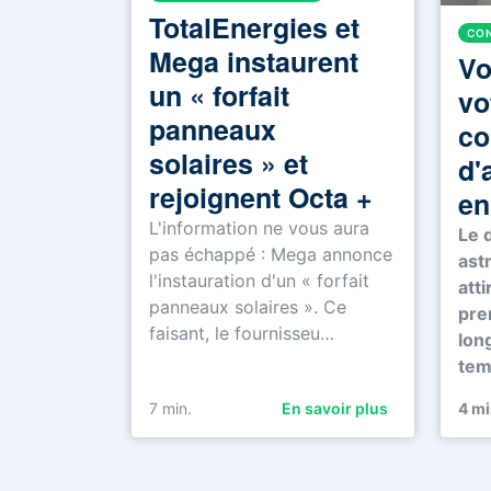
TotalEnergies et
CON
Mega instaurent
Vo
un « forfait
vo
panneaux
co
solaires » et
d'
rejoignent Octa +
en
L'information ne vous aura
Le 
pas échappé : Mega annonce
ast
l'instauration d'un « forfait
atti
panneaux solaires ». Ce
pre
faisant, le fournisseu…
lon
tem
7
min.
En savoir plus
4
mi