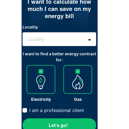
I want to calculate how
much I can save on my
energy bill
Locality
I want to find a better energy contract
for:
Electricity
Gas
I am a professional client
Let’s go!