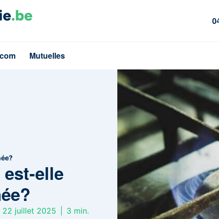
0
écom
Mutuelles
née?
 est-elle
née?
 22 juillet 2025
|
3
min.