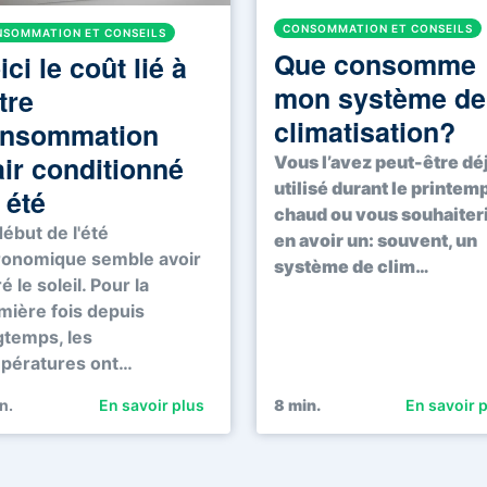
CONSOMMATION ET CONSEILS
SOMMATION ET CONSEILS
Que consomme
ici le coût lié à
mon système de
tre
climatisation?
nsommation
air conditionné
Vous l’avez peut-être dé
utilisé durant le printem
 été
chaud ou vous souhaiter
début de l'été
en avoir un: souvent, un
ronomique semble avoir
système de clim…
ré le soleil. Pour la
mière fois depuis
gtemps, les
pératures ont…
n.
En savoir plus
8
min.
En savoir 