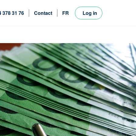
4 378 31 76
Contact
FR
Log in
NL
EN