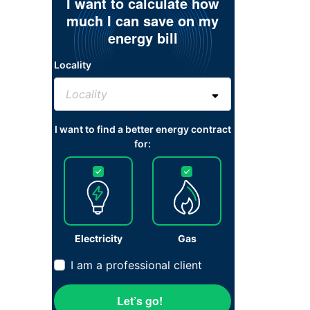
I want to calculate how
much I can save on my
energy bill
Locality
I want to find a better energy contract
for:
Electricity
Gas
I am a professional client
Let’s go!