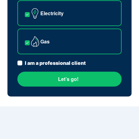
Electricity
Gas
I am a professional client
Let’s go!