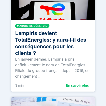
MARCHÉ DE L'ÉNERGIE
Lampiris devient
TotalEnergies: y aura-t-il des
conséquences pour les
clients ?
En janvier dernier, Lampiris a pris
définitivement le nom de TotalEnergies.
Filiale du groupe français depuis 2016, ce
changement …
3
min.
En savoir plus