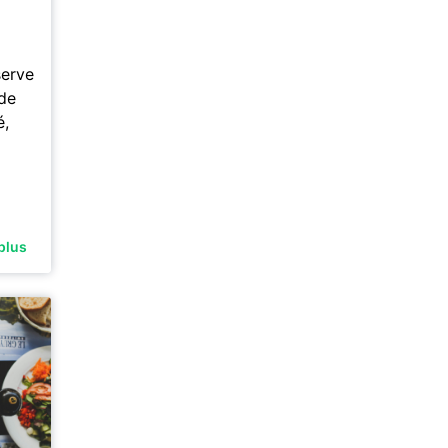
serve
de
é,
plus