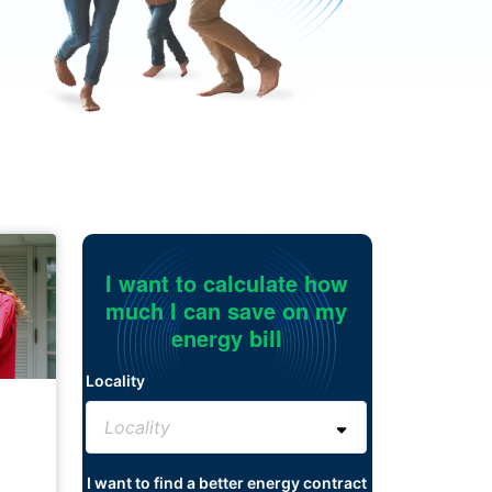
I want to calculate how
much I can save on my
energy bill
Locality
I want to find a better energy contract