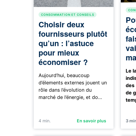
CON
CONSOMMATION ET CONSEILS
Po
Choisir deux
éc
fournisseurs plutôt
fai
qu’un : l’astuce
vai
pour mieux
ma
économiser ?
Le l
Aujourd’hui, beaucoup
indi
d’élements externes jouent un
des 
rôle dans l’évolution du
de 
marché de l’énergie, et do…
temp
4
min.
En savoir plus
3
min