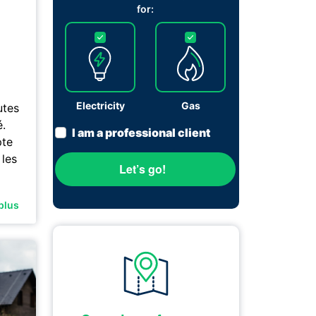
for:
Electricity
Gas
utes
é.
I am a professional client
pte
 les
Let’s go!
plus