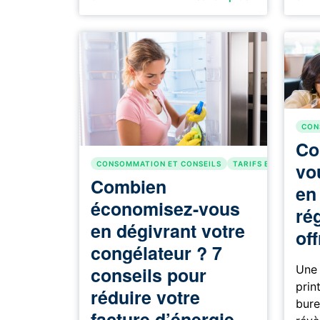
CON
Co
vo
CONSOMMATION ET CONSEILS
TARIFS ET FACTURA
Combien
en
économisez-vous
ré
en dégivrant votre
of
congélateur ? 7
conseils pour
Une
prin
réduire votre
bure
facture d’énergie