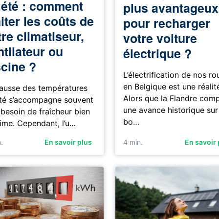
 été : comment
plus avantageux
iter les coûts de
pour recharger
re climatiseur,
votre voiture
ntilateur ou
électrique ?
scine ?
L’électrification de nos ro
en Belgique est une réalit
ausse des températures
Alors que la Flandre com
té s’accompagne souvent
une avance historique sur
 besoin de fraîcheur bien
bo…
time. Cependant, l’u…
.
En savoir plus
4
min.
En savoir 