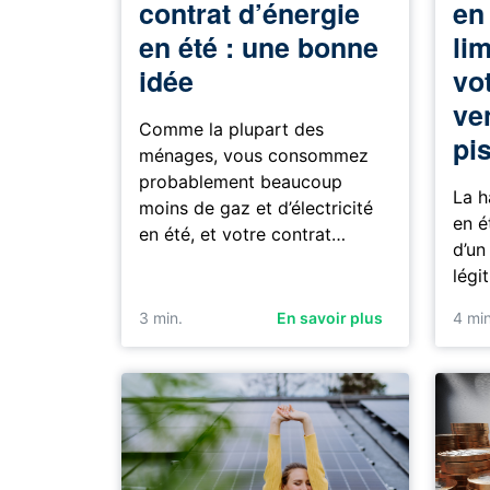
contrat d’énergie
en
en été : une bonne
lim
idée
vot
ve
Comme la plupart des
pi
ménages, vous consommez
probablement beaucoup
La h
moins de gaz et d’électricité
en é
en été, et votre contrat…
d’un
légi
3
min.
En savoir plus
4
min