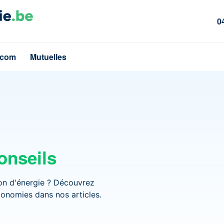
0
écom
Mutuelles
onseils
on d'énergie ? Découvrez
nomies dans nos articles.