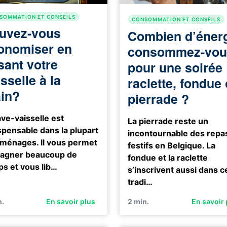
SOMMATION ET CONSEILS
CONSOMMATION ET CONSEILS
uvez-vous
Combien d’éner
onomiser en
consommez-vou
sant votre
pour une soirée
sselle à la
raclette, fondue
in?
pierrade ?
ave-vaisselle est
La pierrade reste un
spensable dans la plupart
incontournable des repa
ménages. Il vous permet
festifs en Belgique. La
gagner beaucoup de
fondue et la raclette
s et vous lib…
s’inscrivent aussi dans c
tradi…
.
En savoir plus
2
min.
En savoir 