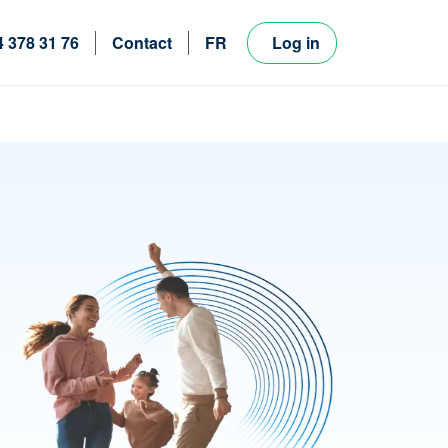
4 378 31 76
Contact
FR
Log in
NL
EN