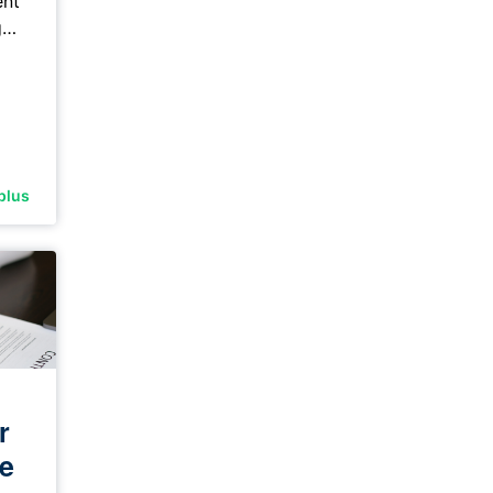
ent
g…
plus
r
ue