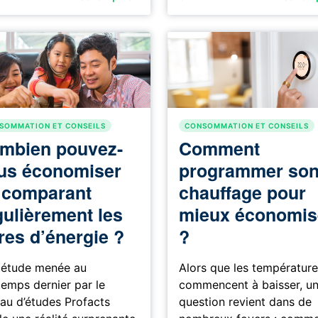
SOMMATION ET CONSEILS
CONSOMMATION ET CONSEILS
mbien pouvez-
Comment
us économiser
programmer so
TION
 comparant
chauffage pour
gulièrement les
mieux économis
fres d’énergie ?
?
 étude menée au
Alors que les températur
temps dernier par le
commencent à baisser, u
au d’études Profacts
question revient dans de