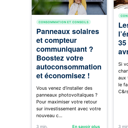
CON
Les
CONSOMMATION ET CONSEILS
Panneaux solaires
l’
et compteur
35
communiquant ?
avr
Boostez votre
Si v
autoconsommation
chan
et économisez !
aux 
le fa
Vous venez d’installer des
C&r
panneaux photovoltaïques ?
Pour maximiser votre retour
sur investissement avec votre
nouveau c…
3
min.
En savoir plus
3
min