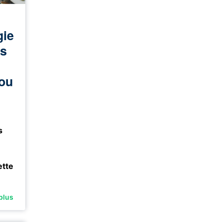
gie
s
 ou
s
ette
plus