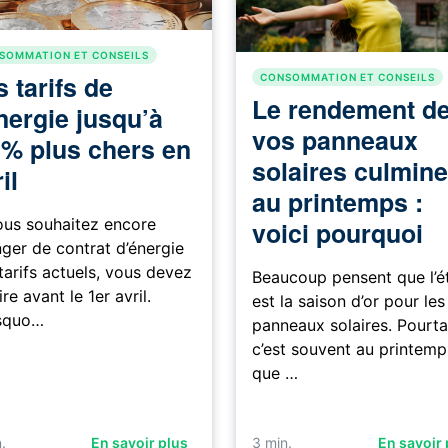
SOMMATION ET CONSEILS
 tarifs de
CONSOMMATION ET CONSEILS
Le rendement d
énergie jusqu’à
vos panneaux
 % plus chers en
solaires culmine
il
au printemps :
ous souhaitez encore
voici pourquoi
ger de contrat d’énergie
tarifs actuels, vous devez
Beaucoup pensent que l’é
ire avant le 1er avril.
est la saison d’or pour les
squo…
panneaux solaires. Pourta
c’est souvent au printemp
que …
.
En savoir plus
3
min.
En savoir 