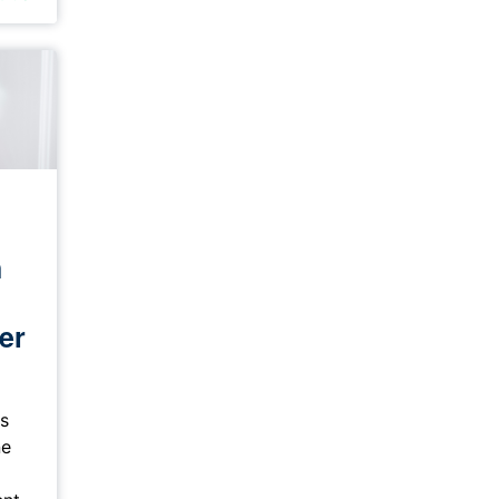
n
er
es
ne