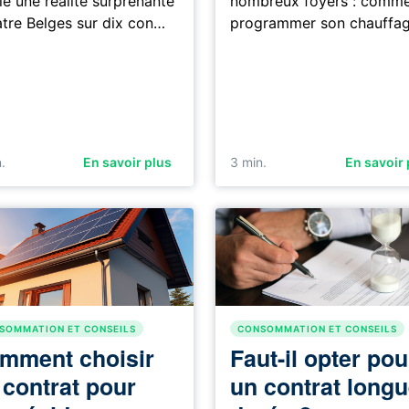
le une réalité surprenante
nombreux foyers : comm
atre Belges sur dix con…
programmer son chauffa
.
En savoir plus
3
min.
En savoir 
SOMMATION ET CONSEILS
CONSOMMATION ET CONSEILS
mment choisir
Faut-il opter pou
 contrat pour
un contrat long