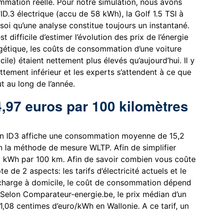
mmation réelle. Pour notre simulation, nous avons
D.3 électrique (accu de 58 kWh), la Golf 1.5 TSI à
e soi qu’une analyse constitue toujours un instantané.
 difficile d’estimer l’évolution des prix de l’énergie
ergétique, les coûts de consommation d’une voiture
cile) étaient nettement plus élevés qu’aujourd’hui. Il y
ettement inférieur et les experts s’attendent à ce que
t au long de l’année.
4,97 euros par 100 kilomètres
en ID3 affiche une consommation moyenne de 15,2
n la méthode de mesure WLTP. Afin de simplifier
6 kWh par 100 km. Afin de savoir combien vous coûte
 de 2 aspects: les tarifs d’électricité actuels et le
charge à domicile, le coût de consommation dépend
. Selon Comparateur-energie.be, le prix médian d’un
31,08 centimes d’euro/kWh en Wallonie. A ce tarif, un