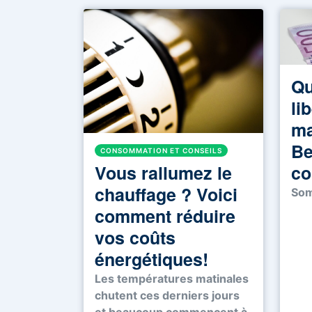
Qu
li
ma
Be
CONSOMMATION ET CONSEILS
Vous rallumez le
co
chauffage ? Voici
Som
comment réduire
vos coûts
énergétiques!
Les températures matinales
chutent ces derniers jours
et beaucoup commencent à