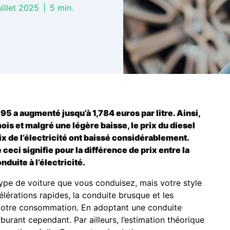
uillet 2025
|
5
min.
95 a augmenté jusqu’à 1,784 euros par litre. Ainsi,
mois et malgré une légère baisse, le prix du diesel
x de l’électricité ont baissé considérablement.
ci signifie pour la différence de prix entre la
duite à l’électricité.
e de voiture que vous conduisez, mais votre style
lérations rapides, la conduite brusque et les
otre consommation. En adoptant une conduite
ant cependant. Par ailleurs, l’estimation théorique