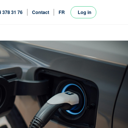
4 378 31 76
Contact
FR
Log in
NL
EN