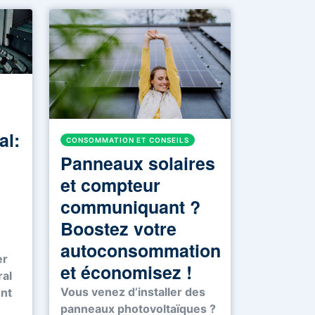
al:
CONSOMMATION ET CONSEILS
Panneaux solaires
et compteur
communiquant ?
Boostez votre
autoconsommation
er
et économisez !
ral
Vous venez d’installer des
ont
panneaux photovoltaïques ?