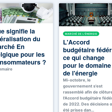
e signifie la
MARCHÉ DE L'ÉNERGIE
béralisation du
L'Accord
rché En
budgétaire fédér
lgique pour les
ce qui change
nsommateurs ?
pour le domaine
maire
de l'énergie
Mi-octobre, le
gouvernement s'est
rassemblé afin de clôtur
l'Accord budgétaire fédé
de 2022. Des décisions 
été prises dan…