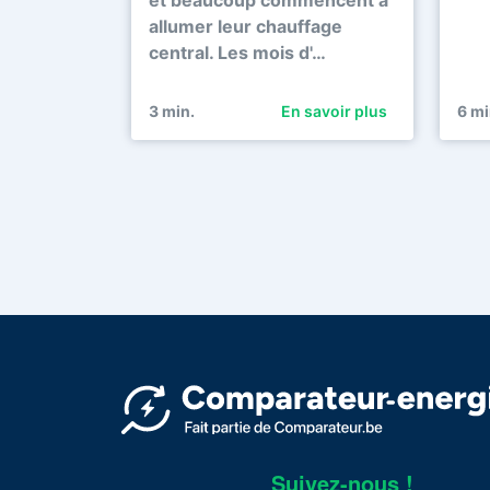
allumer leur chauffage
central. Les mois d'…
3
min.
En savoir plus
6
mi
Suivez-nous !