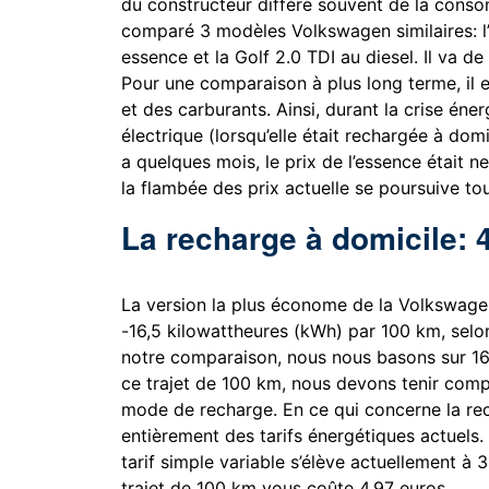
du constructeur diffère souvent de la conso
comparé 3 modèles Volkswagen similaires: l’I
essence et la Golf 2.0 TDI au diesel. Il va d
Pour une comparaison à plus long terme, il est
et des carburants. Ainsi, durant la crise én
électrique (lorsqu’elle était rechargée à domi
a quelques mois, le prix de l’essence était n
la flambée des prix actuelle se poursuive tou
La recharge à domicile: 
La version la plus économe de la Volkswag
-16,5 kilowattheures (kWh) par 100 km, selo
notre comparaison, nous nous basons sur 1
ce trajet de 100 km, nous devons tenir compte
mode de recharge. En ce qui concerne la re
entièrement des tarifs énergétiques actuels
tarif simple variable s’élève actuellement à 
trajet de 100 km vous coûte 4,97 euros.