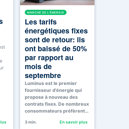
MARCHÉ DE L'ÉNERGIE
s
Les tarifs
énergétiques fixes
sont de retour: ils
ont baissé de 50%
est
par rapport au
e
mois de
ur
septembre
Luminus est le premier
fournisseur d'énergie qui
propose à nouveau des
contrats fixes. De nombreux
consommateurs préfèrent…
plus
3
min.
En savoir plus