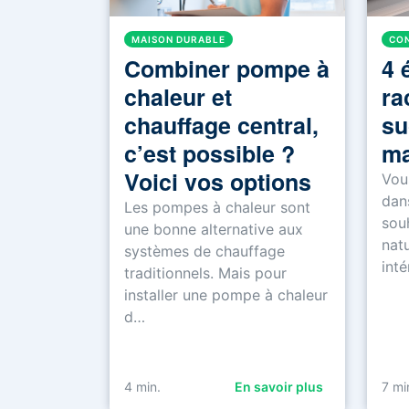
MAISON DURABLE
CON
Combiner pompe à
4 
chaleur et
ra
chauffage central,
su
c’est possible ?
ma
Voici vos options
Vou
dan
Les pompes à chaleur sont
sou
une bonne alternative aux
natu
systèmes de chauffage
int
traditionnels. Mais pour
installer une pompe à chaleur
d…
4
min.
En savoir plus
7
mi