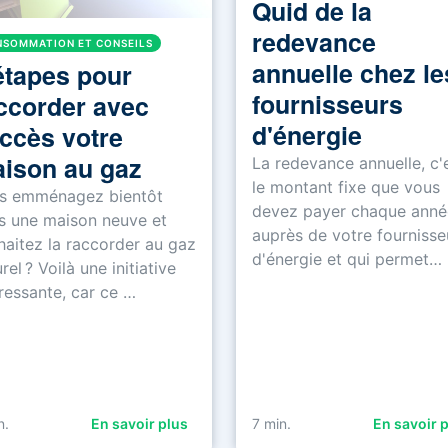
Quid de la
redevance
SOMMATION ET CONSEILS
annuelle chez le
étapes pour
fournisseurs
ccorder avec
d'énergie
ccès votre
ison au gaz
La redevance annuelle, c'
le montant fixe que vous
s emménagez bientôt
devez payer chaque anné
s une maison neuve et
auprès de votre fournisse
haitez la raccorder au gaz
d'énergie et qui permet…
rel ? Voilà une initiative
éressante, car ce …
n.
En savoir plus
7
min.
En savoir 