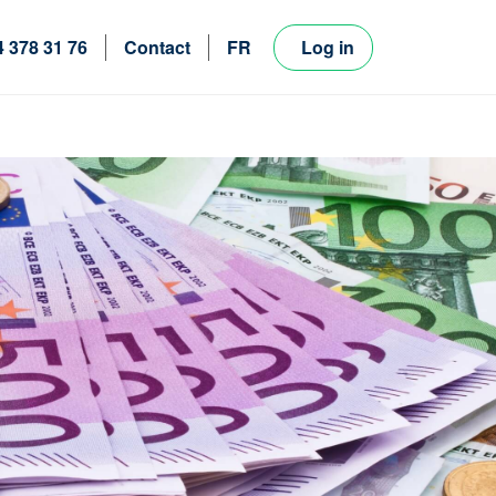
4 378 31 76
Contact
FR
Log in
NL
EN