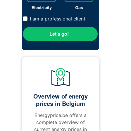
Electricity
Gas
I am a professional client
Let’s go!
Overview of energy
prices in Belgium
Energyprice.be offers a
complete overview of
current energy prices in