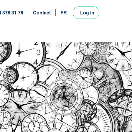
4 378 31 76
Contact
FR
Log in
NL
EN