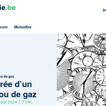
0
écom
Mutuelles
 ou de gaz
urée d’un
 ou de gaz
 août 2024
|
7
min.