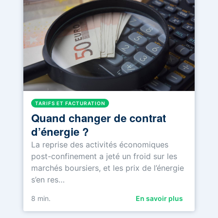
TARIFS ET FACTURATION
Quand changer de contrat
d’énergie ?
La reprise des activités économiques
post-confinement a jeté un froid sur les
marchés boursiers, et les prix de l’énergie
s’en res…
8
min.
En savoir plus