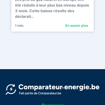
été réduits à leur plus bas niveau depuis
3 mois. Cette baisse résulte des
déclarati…
1
min.
En savoir plus