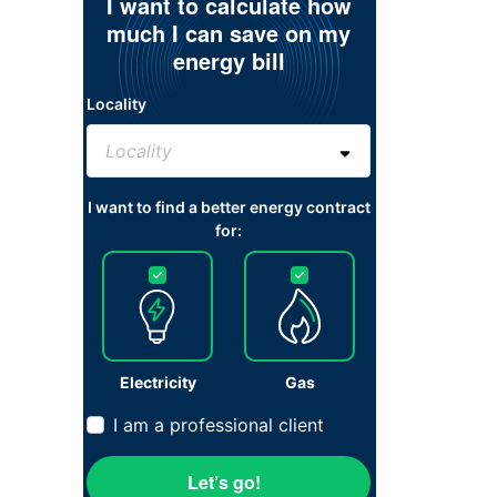
I want to calculate how
much I can save on my
energy bill
Locality
I want to find a better energy contract
for:
Electricity
Gas
I am a professional client
Let’s go!