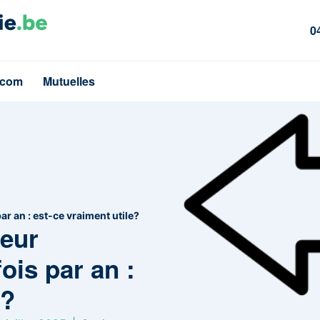
0
écom
Mutuelles
r an : est-ce vraiment utile?
seur
ois par an :
e?