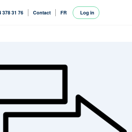
4 378 31 76
Contact
FR
Log in
NL
EN