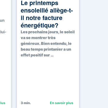
Le printemps
ensoleillé allège-t-
il notre facture
 un
énergétique?
Les prochains jours, le soleil
lui-
va se montrer très
généreux. Bien entendu, le
beau temps printanier a un
effet positif sur …
plus
3
min.
En savoir plus