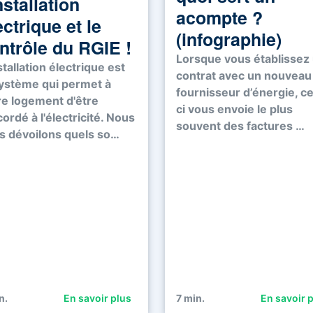
installation
acompte ?
ectrique et le
(infographie)
ntrôle du RGIE !
Lorsque vous établissez
stallation électrique est
contrat avec un nouveau
système qui permet à
fournisseur d’énergie, ce
re logement d'être
ci vous envoie le plus
ordé à l'électricité. Nous
souvent des factures …
s dévoilons quels so…
n.
En savoir plus
7
min.
En savoir 