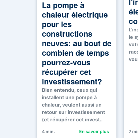
l'
La pompe à
él
chaleur électrique
co
pour les
L'in
constructions
le 
neuves: au bout de
vot
combien de temps
racc
vou
pourrez-vous
récupérer cet
investissement?
Bien entendu, ceux qui
installent une pompe à
chaleur, veulent aussi un
retour sur investissement
(et récupérer cet invest…
4
min.
En savoir plus
7
mi