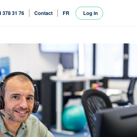
4 378 31 76
Contact
FR
Log in
NL
EN