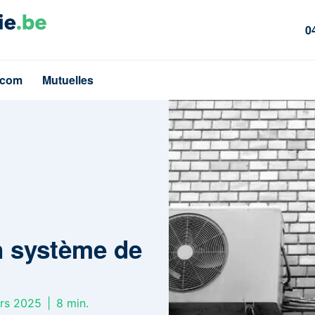
0
écom
Mutuelles
 système de
ars 2025
|
8
min.