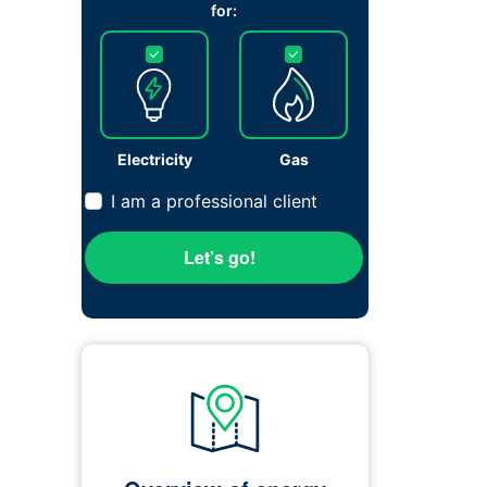
for:
Electricity
Gas
I am a professional client
Let’s go!