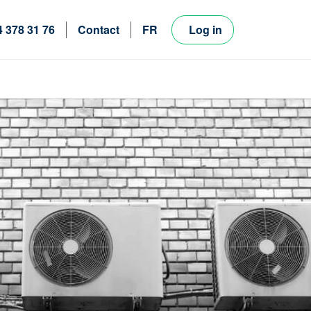
4 378 31 76
Contact
FR
Log in
NL
EN