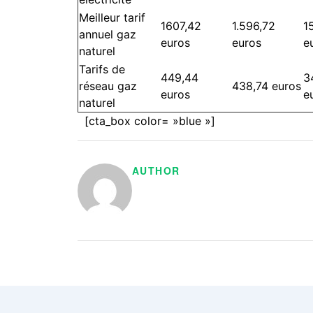
Meilleur tarif
1607,42
1.596,72
1
annuel gaz
euros
euros
e
naturel
Tarifs de
449,44
3
réseau gaz
438,74 euros
euros
e
naturel
[cta_box color= »blue »]
AUTHOR