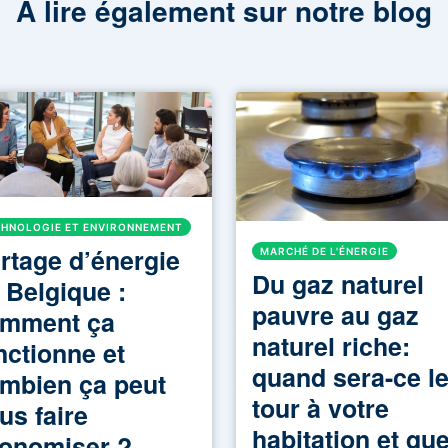
A lire également sur notre blog
HNOLOGIE ET ENVIRONNEMENT
rtage d’énergie
MARCHÉ DE L'ÉNERGIE
Du gaz naturel
 Belgique :
pauvre au gaz
mment ça
naturel riche:
nctionne et
quand sera-ce l
mbien ça peut
tour à votre
us faire
habitation et que
onomiser ?