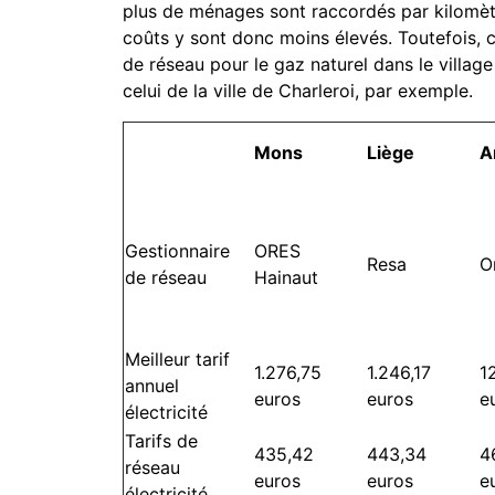
plus de ménages sont raccordés par kilomètre
coûts y sont donc moins élevés. Toutefois, ce
de réseau pour le gaz naturel dans le villa
celui de la ville de Charleroi, par exemple.
Mons
Liège
A
Gestionnaire
ORES
Resa
O
de réseau
Hainaut
Meilleur tarif
1.276,75
1.246,17
1
annuel
euros
euros
e
électricité
Tarifs de
435,42
443,34
4
réseau
euros
euros
e
électricité