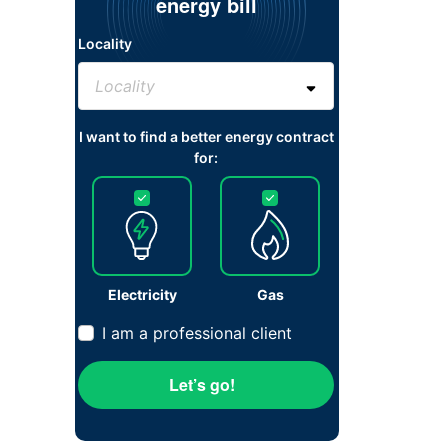
energy bill
Locality
I want to find a better energy contract
for:
Electricity
Gas
I am a professional client
Let’s go!