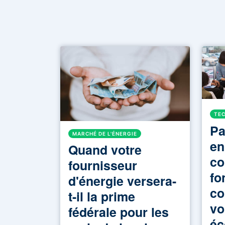
TEC
Pa
MARCHÉ DE L'ÉNERGIE
en
Quand votre
co
fournisseur
fo
d'énergie versera-
co
t-il la prime
vo
fédérale pour les
éc