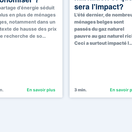
sera l'impact?
partage d’énergie séduit
plus en plus de ménages
L'été dernier, de nombre
ges, notamment dans un
ménages belges sont
texte de hausse des prix
passés du gaz naturel
de recherche de so…
pauvre au gaz naturel ric
Ceci a surtout impacté l
n.
En savoir plus
3
min.
En savoir 