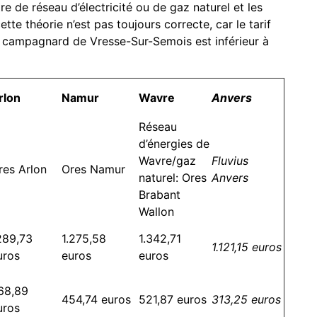
 de réseau d’électricité ou de gaz naturel et les
tte théorie n’est pas toujours correcte, car le tarif
ge campagnard de Vresse-Sur-Semois est inférieur à
rlon
Namur
Wavre
Anvers
Réseau
d’énergies de
Wavre/gaz
Fluvius
res Arlon
Ores Namur
naturel: Ores
Anvers
Brabant
Wallon
289,73
1.275,58
1.342,71
1.121,15 euros
uros
euros
euros
68,89
454,74 euros
521,87 euros
313,25 euros
uros