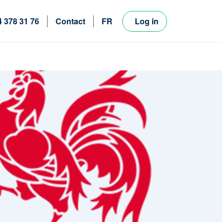
4 378 31 76
Contact
FR
Log in
NL
EN