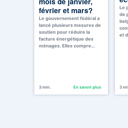
mois de janvier,
Le 
février et mars?
de 
Le gouvernement fédéral a
bel
lancé plusieurs mesures de
con
soutien pour réduire la
et 
facture énergétique des
ménages. Elles compre…
3
min.
En savoir plus
3
mi