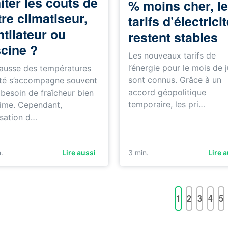
iter les coûts de
% moins cher, l
re climatiseur,
tarifs d’électrici
ntilateur ou
restent stables
scine ?
Les nouveaux tarifs de
l’énergie pour le mois de ju
ausse des températures
sont connus. Grâce à un
té s’accompagne souvent
accord géopolitique
 besoin de fraîcheur bien
temporaire, les pri…
time. Cependant,
lisation d…
.
Lire aussi
3 min.
Lire 
1
2
3
4
5