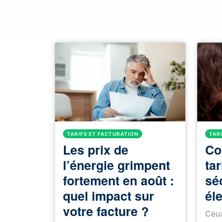
TARIFS ET FACTURATION
TAR
Les prix de
Co
l’énergie grimpent
tar
fortement en août :
séc
quel impact sur
él
votre facture ?
Ceux