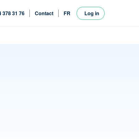
4 378 31 76
Contact
FR
Log in
NL
EN