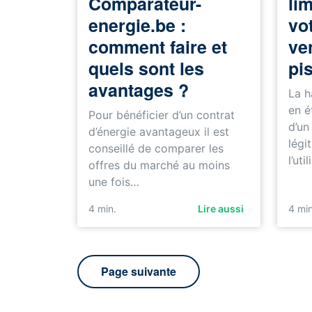
Comparateur-
lim
energie.be :
vot
comment faire et
ve
quels sont les
pi
avantages ?
La h
en é
Pour bénéficier d’un contrat
d’un
d’énergie avantageux il est
légi
conseillé de comparer les
l’uti
offres du marché au moins
une fois…
4 min.
Lire aussi
4 min
Page suivante