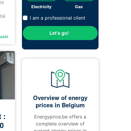
ez
Electricity
Gas
ité
I am a professional client
Let’s go!
aussi
Overview of energy
prices in Belgium
 :
Energyprice.be offers a
10
complete overview of
current energy prices in