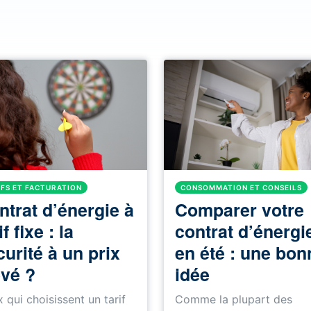
IFS ET FACTURATION
CONSOMMATION ET CONSEILS
ntrat d’énergie à
Comparer votre
if fixe : la
contrat d’énergi
urité à un prix
en été : une bon
evé ?
idée
 qui choisissent un tarif
Comme la plupart des