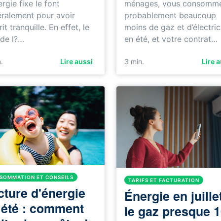
ergie fixe le font
ménages, vous consomm
ralement pour avoir
probablement beaucoup
rit tranquille. En effet, le
moins de gaz et d’électric
 de l?…
en été, et votre contrat…
.
Lire aussi
3 min.
Lire 
SOMMATION ET CONSEILS
TARIFS ET FACTURATION
cture d'énergie
Énergie en juillet
 été : comment
le gaz presque 