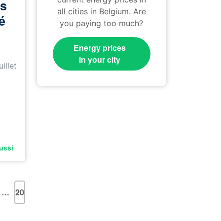
es
all cities in Belgium. Are
té
you paying too much?
Energy prices
in your city
illet
aussi
…
20