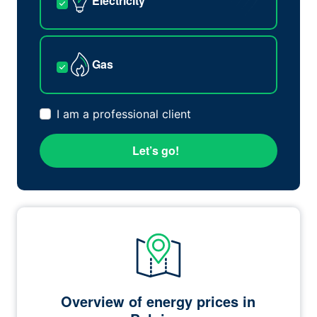
Electricity
Gas
I am a professional client
Let’s go!
Overview of energy prices in