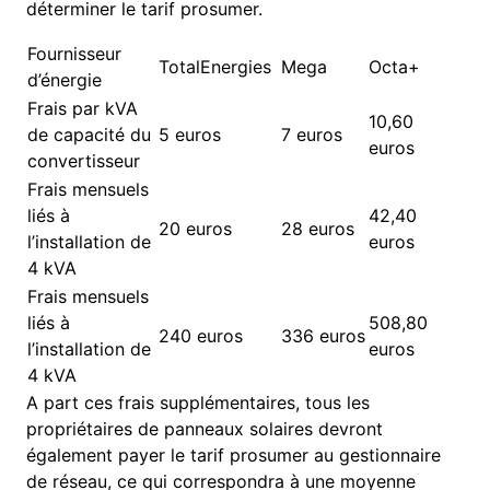
déterminer le tarif prosumer.
Fournisseur
TotalEnergies
Mega
Octa+
d’énergie
Frais par kVA
10,60
de capacité du
5 euros
7 euros
euros
convertisseur
Frais mensuels
liés à
42,40
20 euros
28 euros
l’installation de
euros
4 kVA
Frais mensuels
liés à
508,80
240 euros
336 euros
l’installation de
euros
4 kVA
A part ces frais supplémentaires, tous les
propriétaires de panneaux solaires devront
également payer le tarif prosumer au gestionnaire
de réseau, ce qui correspondra à une moyenne