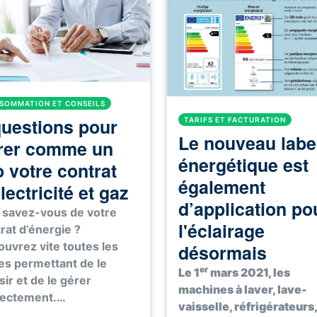
SOMMATION ET CONSEILS
questions pour
TARIFS ET FACTURATION
Le nouveau labe
rer comme un
énergétique est
o votre contrat
également
lectricité et gaz
d’application po
 savez-vous de votre
l'éclairage
rat d’énergie ?
uvrez vite toutes les
désormais
es permettant de le
er
Le 1
mars 2021, les
sir et de le gérer
machines à laver, lave-
rectement.…
vaisselle, réfrigérateurs,