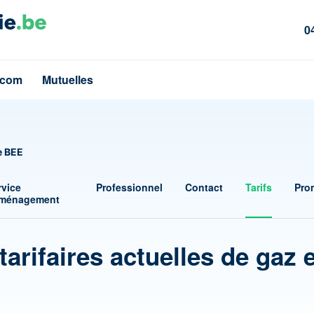
0
écom
Mutuelles
e BEE
rvice
Professionnel
Contact
Tarifs
Pro
ménagement
tarifaires actuelles de gaz 