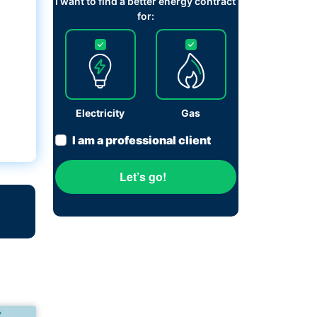
I want to find a better energy contract
for:
Electricity
Gas
I am a professional client
Let’s go!