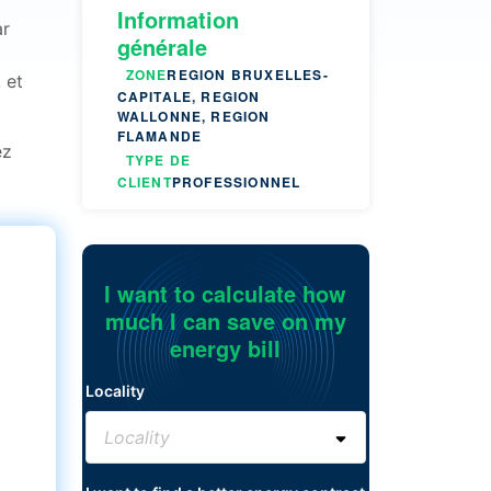
Information
ar
générale
ZONE
REGION BRUXELLES-
 et
CAPITALE, REGION
WALLONNE, REGION
FLAMANDE
ez
TYPE DE
CLIENT
PROFESSIONNEL
I want to calculate how
much I can save on my
energy bill
Locality