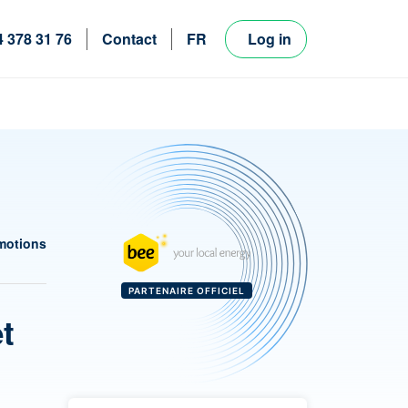
4 378 31 76
Contact
FR
Log in
NL
EN
motions
PARTENAIRE OFFICIEL
et