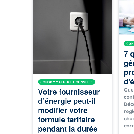
CON
7 
gé
pr
d'é
CONSOMMATION ET CONSEILS
Votre fournisseur
Que
cont
d’énergie peut-il
Déco
modifier votre
règl
formule tarifaire
choi
cor
pendant la durée