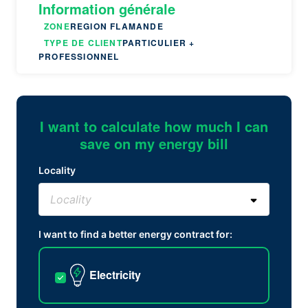
Information générale
ZONE
REGION FLAMANDE
TYPE DE CLIENT
PARTICULIER +
PROFESSIONNEL
I want to calculate how much I can
save on my energy bill
Locality
I want to find a better energy contract for:
Electricity