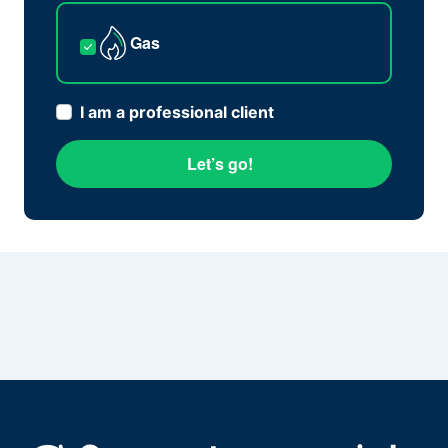
Gas
I am a professional client
Let’s go!