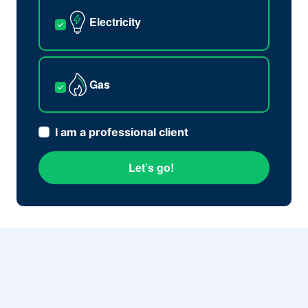
Electricity
Gas
I am a professional client
Let’s go!