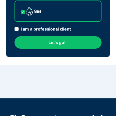
Gas
I am a professional client
Let’s go!