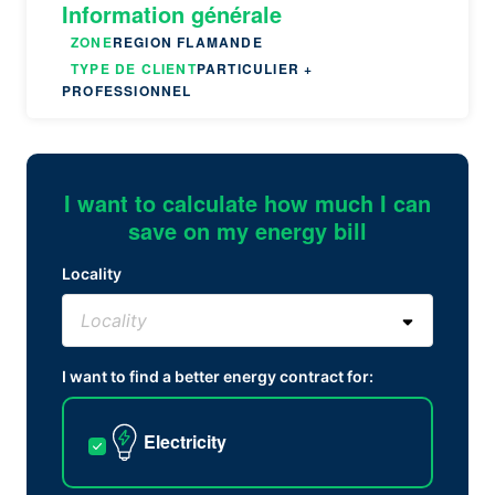
Information générale
ZONE
REGION FLAMANDE
TYPE DE CLIENT
PARTICULIER +
PROFESSIONNEL
I want to calculate how much I can
save on my energy bill
Locality
I want to find a better energy contract for:
Electricity