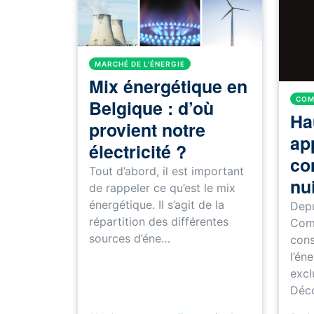
MARCHÉ DE L'ÉNERGIE
Mix énergétique en
COM
Belgique : d’où
Ha
provient notre
ap
électricité ?
co
Tout d’abord, il est important
nui
de rappeler ce qu’est le mix
énergétique. Il s’agit de la
Depu
répartition des différentes
Comp
sources d’éne…
cons
l’én
excl
Déc