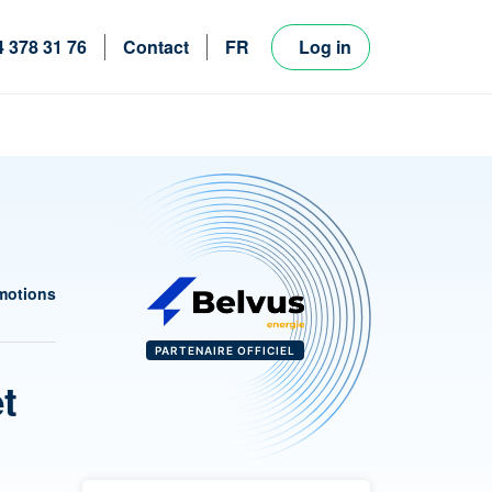
4 378 31 76
Contact
FR
Log in
NL
EN
motions
PARTENAIRE OFFICIEL
et