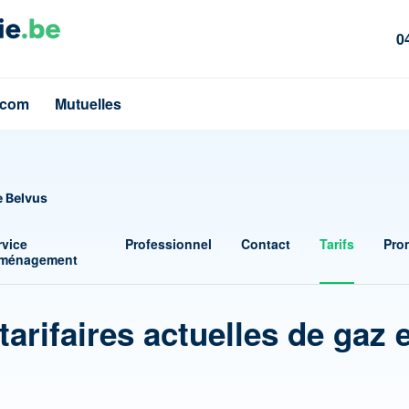
0
écom
Mutuelles
e Belvus
rvice
Professionnel
Contact
Tarifs
Pro
ménagement
tarifaires actuelles de gaz 