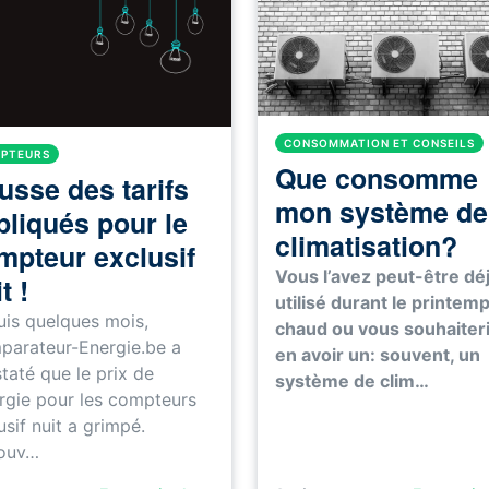
CONSOMMATION ET CONSEILS
PTEURS
Que consomme
usse des tarifs
mon système de
pliqués pour le
climatisation?
mpteur exclusif
Vous l’avez peut-être dé
t !
utilisé durant le printem
is quelques mois,
chaud ou vous souhaiter
arateur-Energie.be a
en avoir un: souvent, un
taté que le prix de
système de clim…
ergie pour les compteurs
usif nuit a grimpé.
ouv…