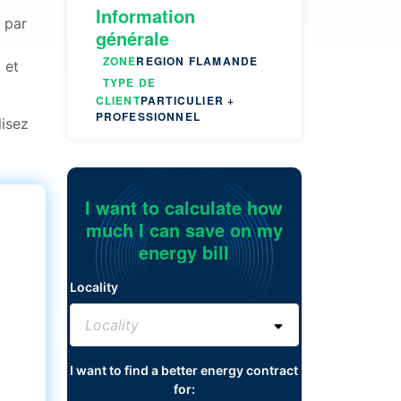
Information
é par
générale
ZONE
REGION FLAMANDE
 et
TYPE DE
CLIENT
PARTICULIER +
PROFESSIONNEL
lisez
I want to calculate how
much I can save on my
energy bill
Locality
I want to find a better energy contract
for: