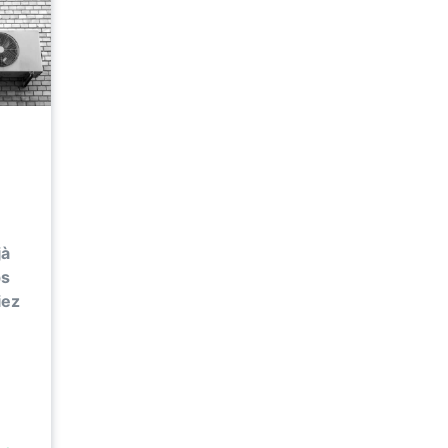
jà
ps
iez