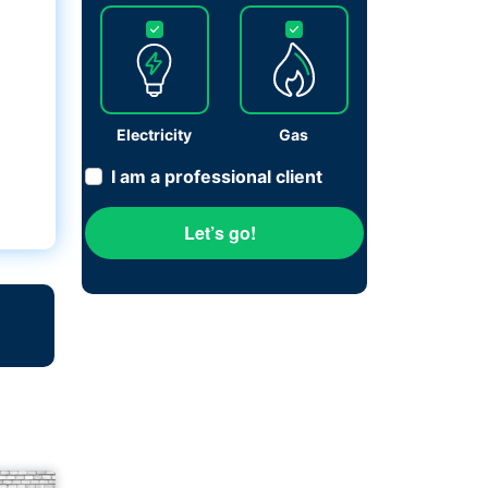
Electricity
Gas
I am a professional client
Let’s go!