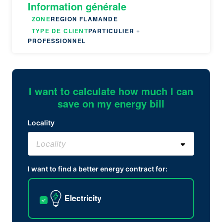
Information générale
ZONE
REGION FLAMANDE
TYPE DE CLIENT
PARTICULIER +
PROFESSIONNEL
I want to calculate how much I can
save on my energy bill
Locality
I want to find a better energy contract for:
Electricity