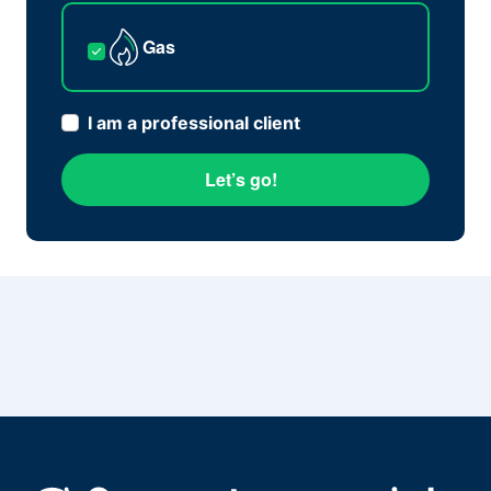
Gas
I am a professional client
Let’s go!