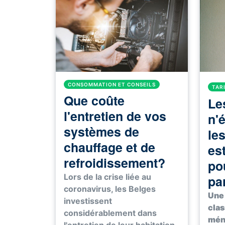
CONSOMMATION ET CONSEILS
TAR
Que coûte
Le
l'entretien de vos
n'
systèmes de
le
chauffage et de
es
refroidissement?
po
Lors de la crise liée au
pa
coronavirus, les Belges
Une 
investissent
clas
considérablement dans
ména
l'entretien de leur habitation.