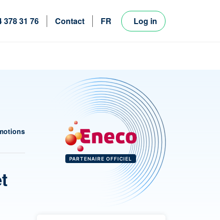
4 378 31 76
Contact
FR
Log in
NL
EN
motions
PARTENAIRE OFFICIEL
et