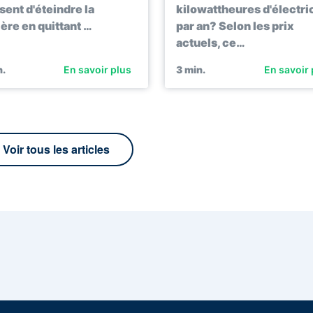
sent d'éteindre la
kilowattheures d'électri
ère en quittant …
par an? Selon les prix
actuels, ce…
.
En savoir plus
3
min.
En savoir 
Voir tous les articles