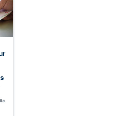
ur
os
e
lle