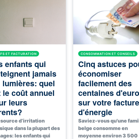
IFS ET FACTURATION
CONSOMMATION ET CONSEILS
s enfants qui
Cinq astuces po
éteignent jamais
économiser
s lumières: quel
facilement des
t le coût annuel
centaines d'eur
ur leurs
sur votre factur
rents?
d'énergie
source d’irritation
Saviez-vous qu'une fami
sique dans la plupart des
belge consomme en
ges: les enfants qui
moyenne environ 3 500