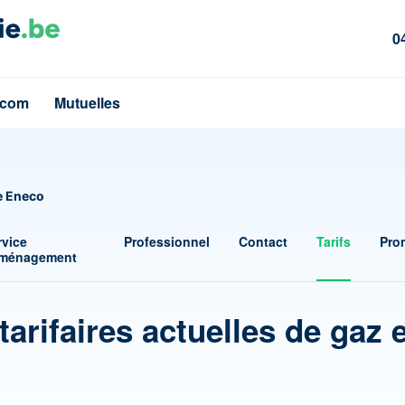
0
écom
Mutuelles
e Eneco
rvice
Professionnel
Contact
Tarifs
Pro
ménagement
tarifaires actuelles de gaz 