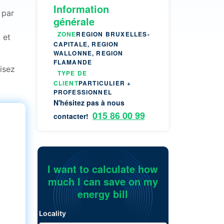
Information
 par
générale
ZONE
REGION BRUXELLES-
 et
CAPITALE, REGION
WALLONNE, REGION
FLAMANDE
lisez
TYPE DE
CLIENT
PARTICULIER +
PROFESSIONNEL
N'hésitez pas à nous
015 86 00 99
contacter!
I want to calculate how
much I can save on my
energy bill
Locality