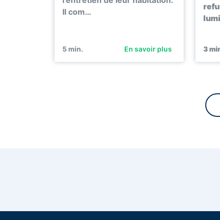
refu
Il com…
lumi
5
min.
En savoir plus
3
min