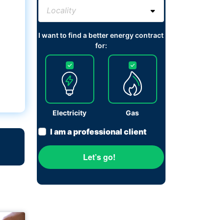
I want to find a better energy contract
for:
Electricity
Gas
I am a professional client
Let’s go!