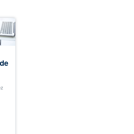
 de
ez