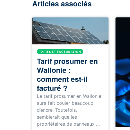
Articles associés
TARIFS ET FACTURATION
Tarif prosumer en
Wallonie :
comment est-il
facturé ?
Le tarif prosumer en Wallonie
aura fait couler beaucoup
d’encre. Toutefois, il
semblerait que les
propriétaires de panneaux …