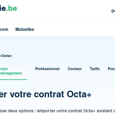
0
écom
Mutuelles
e Octa+
rvice
Professionnel
Contact
Tarifs
Pro
ménagement
er votre contrat Octa+
se deux options : emporter votre contrat Octa+ existant 