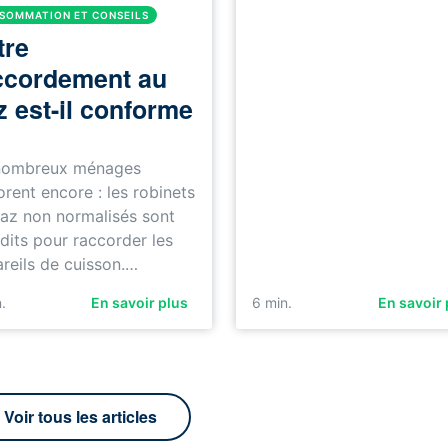
SOMMATION ET CONSEILS
tre
ccordement au
z est-il conforme
nombreux ménages
norent encore : les robinets
az non normalisés sont
rdits pour raccorder les
reils de cuisson.…
.
En savoir plus
6
min.
En savoir 
Voir tous les articles