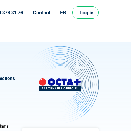
4 378 31 76
Contact
FR
Log in
NL
EN
motions
PARTENAIRE OFFICIEL
dans