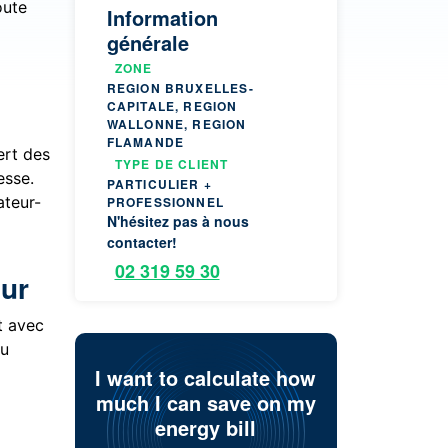
oute
Information
générale
ZONE
REGION BRUXELLES-
CAPITALE, REGION
WALLONNE, REGION
FLAMANDE
ert des
TYPE DE CLIENT
esse.
PARTICULIER +
ateur-
PROFESSIONNEL
N'hésitez pas à nous
contacter!
02 319 59 30
eur
t avec
au
I want to calculate how
much I can save on my
energy bill