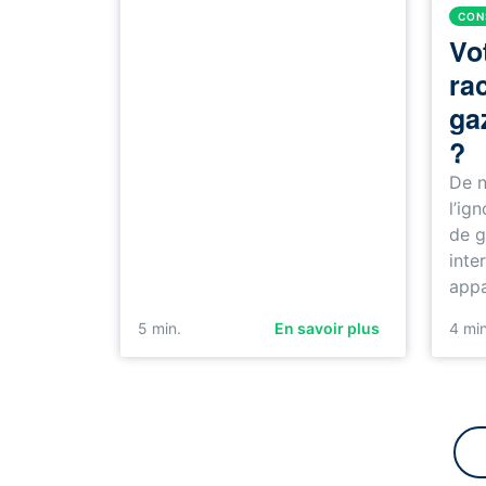
CON
Vo
ra
ga
?
De 
l’ig
de g
inte
appa
5
min.
En savoir plus
4
min