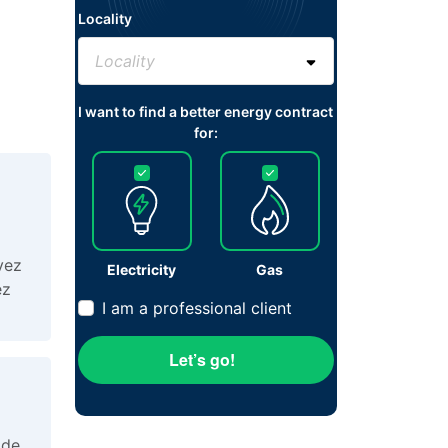
Locality
I want to find a better energy contract
for:
vez
Electricity
Gas
ez
I am a professional client
Let’s go!
 de