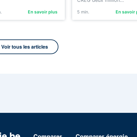
CREG deux million…
.
En savoir plus
5
min.
En savoir 
Voir tous les articles
Comparer
Comparer énergie