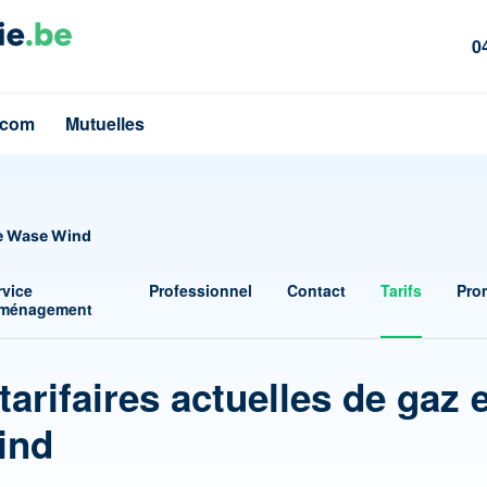
0
écom
Mutuelles
ie Wase Wind
rvice
Professionnel
Contact
Tarifs
Pro
ménagement
tarifaires actuelles de gaz 
ind