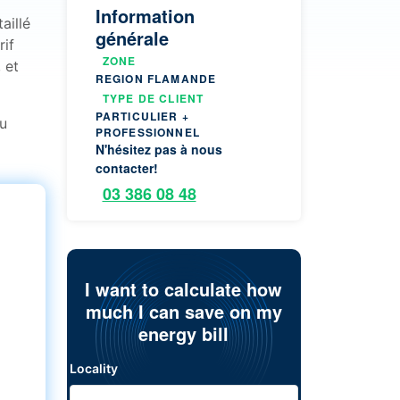
Information
aillé
générale
rif
ZONE
 et
REGION FLAMANDE
TYPE DE CLIENT
PARTICULIER +
u
PROFESSIONNEL
N'hésitez pas à nous
contacter!
03 386 08 48
I want to calculate how
much I can save on my
energy bill
Locality