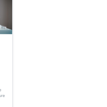
e
ure