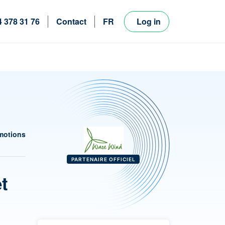
4 378 31 76
Contact
FR
Log in
NL
EN
motions
PARTENAIRE OFFICIEL
et