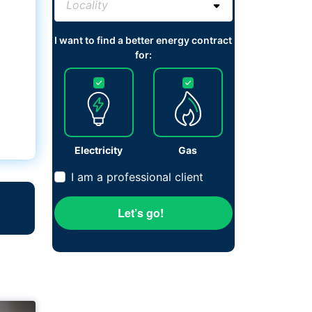
I want to find a better energy contract
for:
Electricity
Gas
I am a professional client
Let’s go!