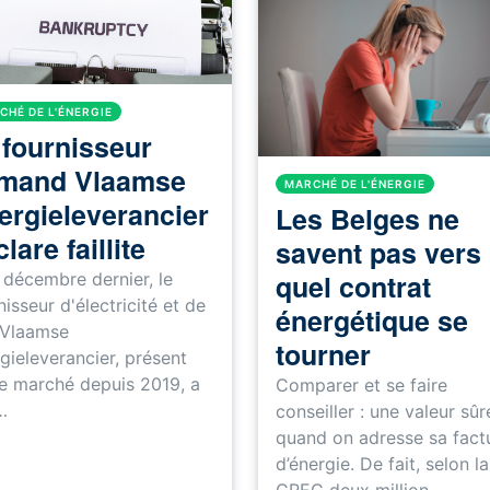
CHÉ DE L'ÉNERGIE
 fournisseur
amand Vlaamse
MARCHÉ DE L'ÉNERGIE
ergieleverancier
Les Belges ne
lare faillite
savent pas vers
quel contrat
 décembre dernier, le
nisseur d'électricité et de
énergétique se
 Vlaamse
tourner
gieleverancier, présent
le marché depuis 2019, a
Comparer et se faire
…
conseiller : une valeur sûr
quand on adresse sa fact
d’énergie. De fait, selon la