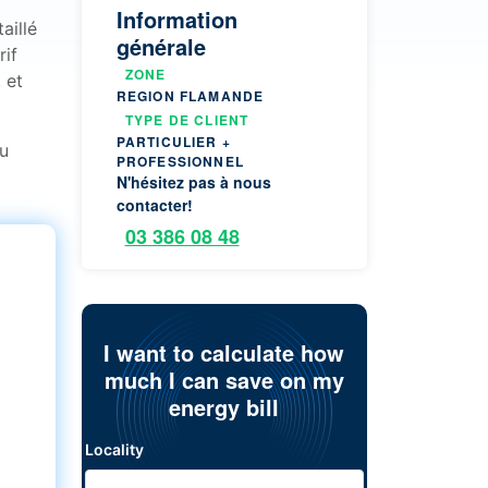
Information
aillé
générale
rif
ZONE
 et
REGION FLAMANDE
TYPE DE CLIENT
PARTICULIER +
u
PROFESSIONNEL
N'hésitez pas à nous
contacter!
03 386 08 48
I want to calculate how
much I can save on my
energy bill
Locality