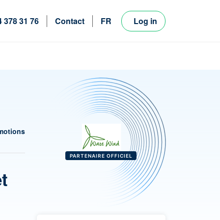
4 378 31 76
Contact
FR
Log in
NL
EN
motions
PARTENAIRE OFFICIEL
et