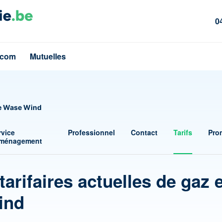
0
écom
Mutuelles
ie Wase Wind
rvice
Professionnel
Contact
Tarifs
Pro
ménagement
tarifaires actuelles de gaz 
ind