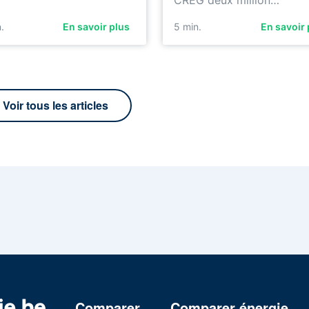
CREG deux million…
.
En savoir plus
5
min.
En savoir 
Voir tous les articles
Comparer
Comparer énergie