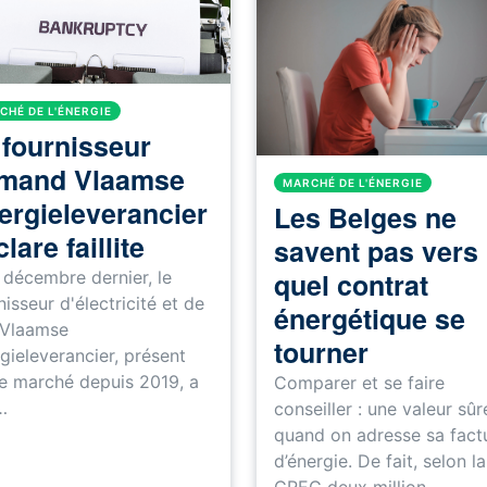
CHÉ DE L'ÉNERGIE
 fournisseur
amand Vlaamse
MARCHÉ DE L'ÉNERGIE
ergieleverancier
Les Belges ne
lare faillite
savent pas vers
quel contrat
 décembre dernier, le
nisseur d'électricité et de
énergétique se
 Vlaamse
tourner
gieleverancier, présent
le marché depuis 2019, a
Comparer et se faire
…
conseiller : une valeur sûr
quand on adresse sa fact
d’énergie. De fait, selon la