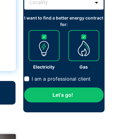
I want to find a better energy contract
for:
Electricity
Gas
I am a professional client
Let’s go!