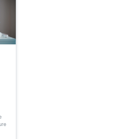
e
ure