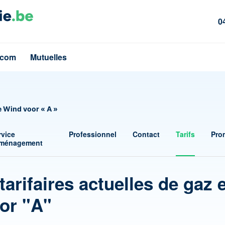
0
écom
Mutuelles
e Wind voor « A »
rvice
Professionnel
Contact
Tarifs
Pro
ménagement
tarifaires actuelles de gaz 
oor "A"