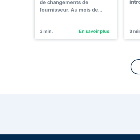
intr
de changements de
fournisseur. Au mois de…
3
min.
En savoir plus
3
min