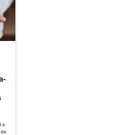
a-
s
 a
 de