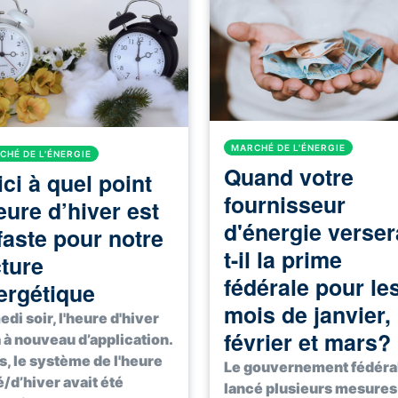
MARCHÉ DE L'ÉNERGIE
CHÉ DE L'ÉNERGIE
Quand votre
ci à quel point
fournisseur
eure d’hiver est
d'énergie verser
faste pour notre
t-il la prime
cture
fédérale pour le
ergétique
mois de janvier,
di soir, l'heure d'hiver
février et mars?
 à nouveau d’application.
s, le système de l'heure
Le gouvernement fédéral
é/d’hiver avait été
lancé plusieurs mesures