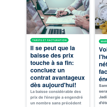
TARIFS ET FACTURATION
MAR
Il se peut que la
Voi
baisse des prix
l'h
touche à sa fin:
né
concluez un
fa
contrat avantageux
én
dès aujourd'hui!
Same
sera
La baisse considérable des
Jadi
prix de l'énergie a engendré
d'ét
un nombre sans précédent