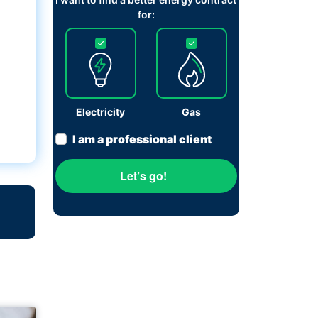
for:
Electricity
Gas
I am a professional client
Let’s go!