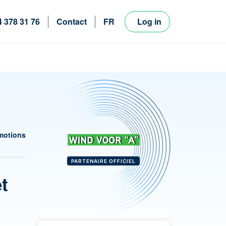
4 378 31 76
Contact
FR
Log in
NL
EN
motions
PARTENAIRE OFFICIEL
et