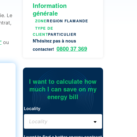
Information
générale
ie. Le
ZONE
REGION FLAMANDE
trat,
TYPE DE
CLIENT
PARTICULIER
N'hésitez pas à nous
"
ou
0800 37 369
contacter!
I want to calculate how
much I can save on my
energy bill
Locality
I want to find a better energy contract