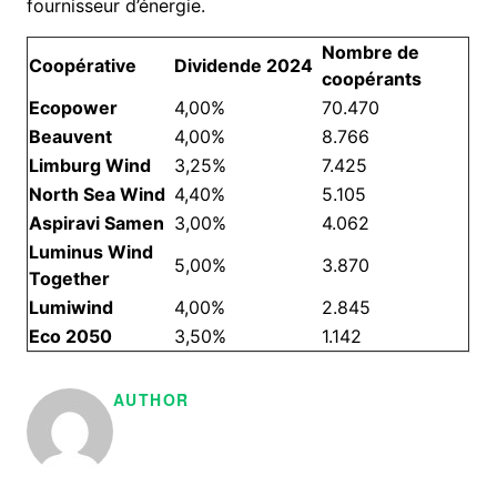
fournisseur d’énergie.
Nombre de
Coopérative
Dividende 2024
coopérants
Ecopower
4,00%
70.470
Beauvent
4,00%
8.766
Limburg Wind
3,25%
7.425
North Sea Wind
4,40%
5.105
Aspiravi Samen
3,00%
4.062
Luminus Wind
5,00%
3.870
Together
Lumiwind
4,00%
2.845
Eco 2050
3,50%
1.142
AUTHOR