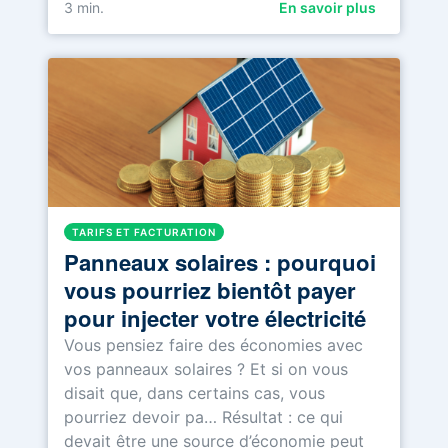
3
min.
En savoir plus
TARIFS ET FACTURATION
Panneaux solaires : pourquoi
vous pourriez bientôt payer
pour injecter votre électricité
Vous pensiez faire des économies avec
vos panneaux solaires ? Et si on vous
disait que, dans certains cas, vous
pourriez devoir pa… Résultat : ce qui
devait être une source d’économie peut