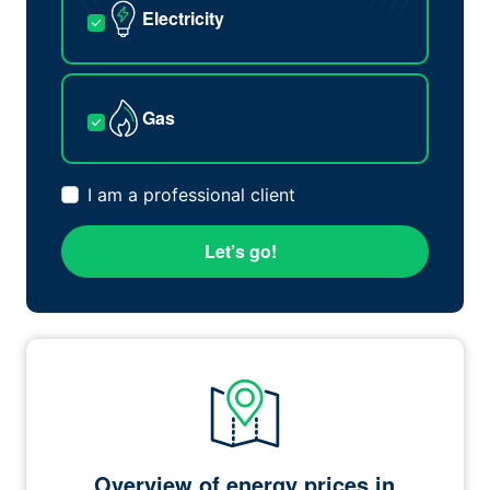
Electricity
Gas
I am a professional client
Let’s go!
Overview of energy prices in