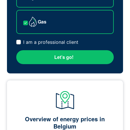
Gas
I am a professional client
Let’s go!
Overview of energy prices in
Belgium