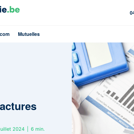
0
écom
Mutuelles
factures
juillet 2024
|
6
min.