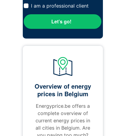
I am a professional client
Let’s go!
Overview of energy
prices in Belgium
Energyprice.be offers a
complete overview of
current energy prices in
all cities in Belgium. Are
you paying too much?