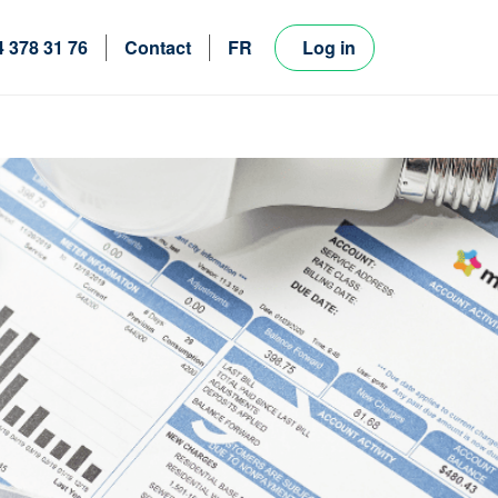
4 378 31 76
Contact
FR
Log in
NL
EN