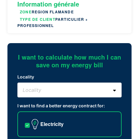
Information générale
ZONE
REGION FLAMANDE
TYPE DE CLIENT
PARTICULIER +
PROFESSIONNEL
I want to calculate how much I can
save on my energy bill
Locality
I want to find a better energy contract for:
Electricity