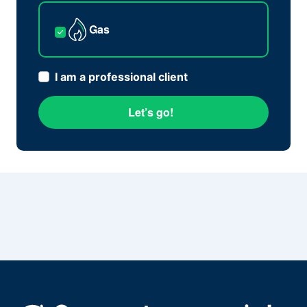
Gas
I am a professional client
Let’s go!