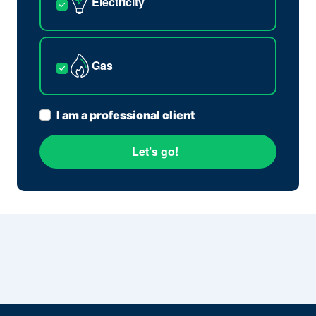
Electricity
Gas
I am a professional client
Let’s go!