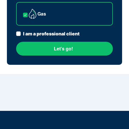
Gas
I am a professional client
Let’s go!