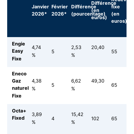
Différence
Janvier
Février
Différence
fixe
(en
2026*
2026*
(pourcentage)
(en
euros)
euros)
Engie
4,74
2,53
20,40
Easy
5
55
%
%
Fixe
Eneco
Gaz
4,38
6,62
49,30
5
65
naturel
%
%
Fixe
Octa+
3,89
15,42
Fixed
4
102
65
%
%