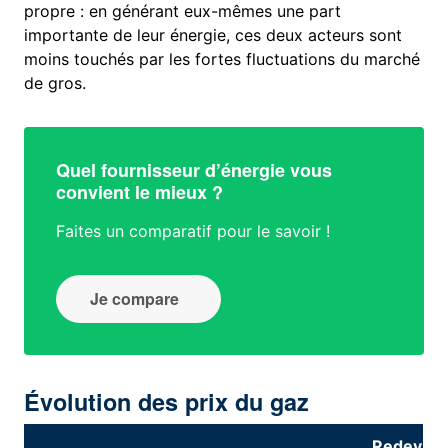
propre : en générant eux-mêmes une part
importante de leur énergie, ces deux acteurs sont
moins touchés par les fortes fluctuations du marché
de gros.
Quel fournisseur d’énergie vous
convient le mieux ?
Faites un comparatif pour le savoir !
Je compare
Évolution des prix du gaz
Redevan