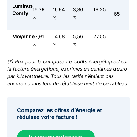
Luminus
16,39
16,94
3,36
19,25
Comfy
65
%
%
%
Moyenne
13,91
14,68
5,56
27,05
%
%
%
(*) Prix pour la composante ‘coûts énergétiques’ sur
la facture énergétique, exprimés en centimes d’euro
par kilowattheure. Tous les tarifs n’étaient pas
encore connus lors de l’établissement de ce tableau.
Comparez les offres d’énergie et
réduisez votre facture !