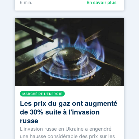
6
min.
En savoir plus
MARCHÉ DE L'ÉNERGIE
Les prix du gaz ont augmenté
de 30% suite à l'invasion
russe
L'invasion russe en Ukraine a engendré
une hausse considérable des prix sur les