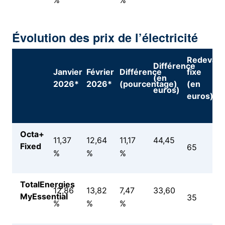
%
%
Évolution des prix de l’électricité
Redevan
Différence
Janvier
Février
Différence
fixe
(en
2026*
2026*
(pourcentage)
(en
euros)
euros)
Octa+
11,37
12,64
11,17
44,45
Fixed
65
%
%
%
TotalEnergies
12,86
13,82
7,47
33,60
MyEssential
35
%
%
%