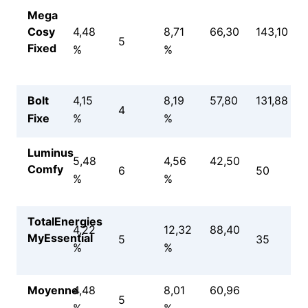
Mega
Cosy
4,48
8,71
66,30
143,10
5
Fixed
%
%
Bolt
4,15
8,19
57,80
131,88
4
Fixe
%
%
Luminus
5,48
4,56
42,50
Comfy
6
50
%
%
TotalEnergies
4,22
12,32
88,40
MyEssential
5
35
%
%
Moyenne
4,48
8,01
60,96
5