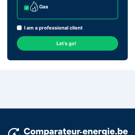
Gas
I am a professional client
Let’s go!