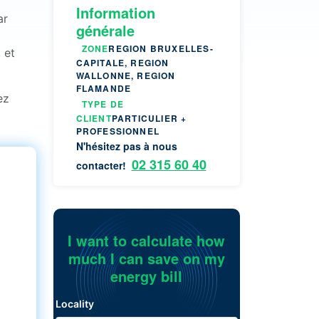
Information
ar
générale
ZONE
REGION BRUXELLES-
 et
CAPITALE, REGION
WALLONNE, REGION
FLAMANDE
ez
TYPE DE
CLIENT
PARTICULIER +
PROFESSIONNEL
N'hésitez pas à nous
02 315 60 40
contacter!
I want to calculate how
much I can save on my
energy bill
Locality