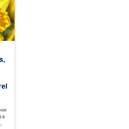
s,
rel
eux
t à
,