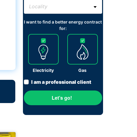
I want to find a better energy contract
for:
Electricity
Gas
I am a professional client
Let’s go!