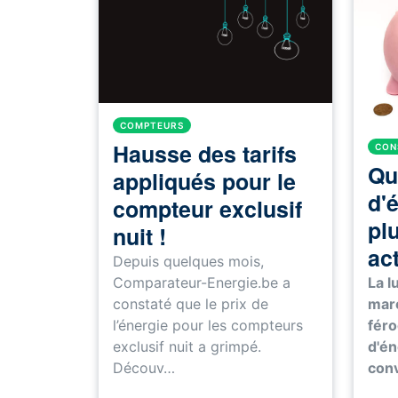
COMPTEURS
Hausse des tarifs
CON
Qu
appliqués pour le
d'é
compteur exclusif
pl
nuit !
ac
Depuis quelques mois,
La l
Comparateur-Energie.be a
marc
constaté que le prix de
féro
l’énergie pour les compteurs
d'én
exclusif nuit a grimpé.
conv
Découv…