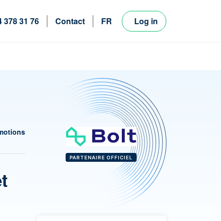
4 378 31 76
Contact
FR
Log in
NL
EN
motions
PARTENAIRE OFFICIEL
et