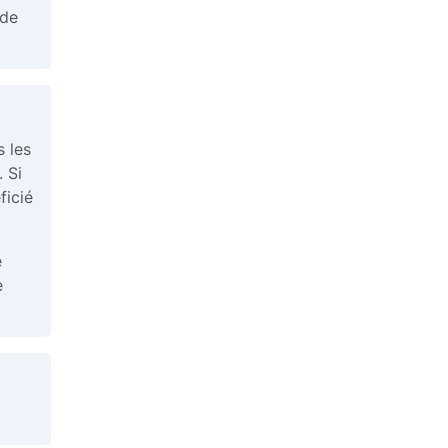
 de
s les
 Si
ficié
e
e