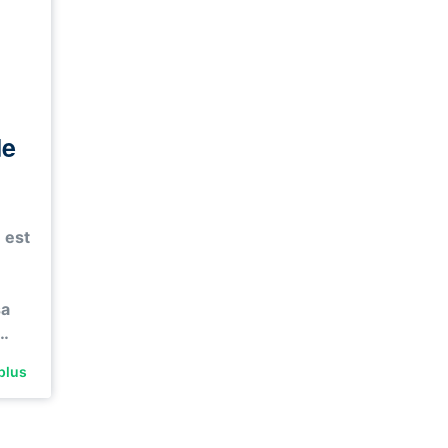
de
 est
sa
n…
plus