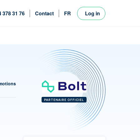
4 378 31 76
Contact
FR
Log in
NL
EN
motions
PARTENAIRE OFFICIEL