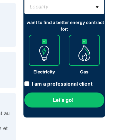
I want to find a better energy contract
for:
Electricity
Gas
I am a professional client
Let’s go!
t au
z et