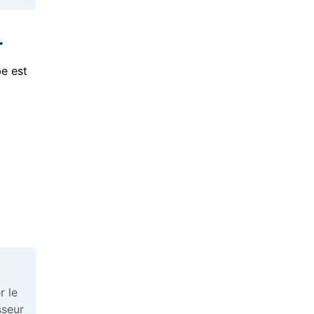
r
be est
r le
sseur