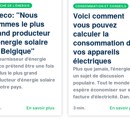
CHÉ DE L'ÉNERGIE
CONSOMMATION ET CONSEILS
eco: "Nous
Voici comment
mmes le plus
vous pouvez
and producteur
calculer la
énergie solaire
consommation 
 Belgique"
vos appareils
électriques
ournisseur d'énergie
o prétend être une fois
Plus que jamais, l'énergie
lus le plus grand
un sujet de discussion
ucteur d'énergie solaire
populaire. Tout le monde
otre pays.
espère économiser sur 
facture d'électricité. Da
.
En savoir plus
3
min.
En savoir 