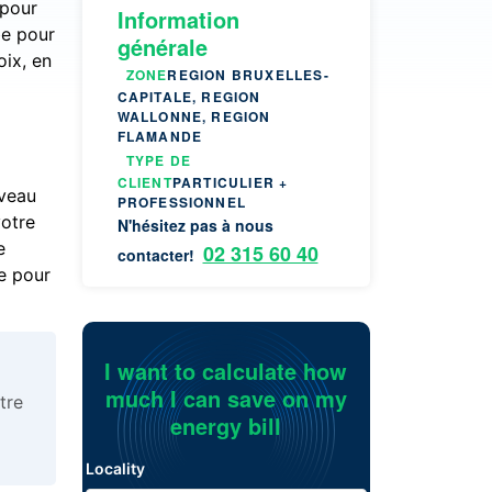
 pour
Information
be pour
générale
oix, en
ZONE
REGION BRUXELLES-
CAPITALE, REGION
WALLONNE, REGION
FLAMANDE
TYPE DE
CLIENT
PARTICULIER +
uveau
PROFESSIONNEL
votre
N'hésitez pas à nous
e
02 315 60 40
contacter!
e pour
I want to calculate how
much I can save on my
tre
energy bill
Locality