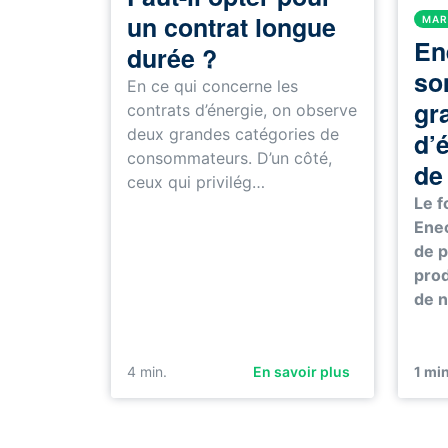
un contrat longue
MAR
En
durée ?
so
En ce qui concerne les
gr
contrats d’énergie, on observe
deux grandes catégories de
d’
consommateurs. D’un côté,
de
ceux qui privilég…
Le f
Enec
de p
prod
de n
4
min.
En savoir plus
1
min