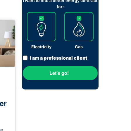
I want to find a better energy contract
for:
Electricity
Gas
I am a professional client
Let’s go!
er
se