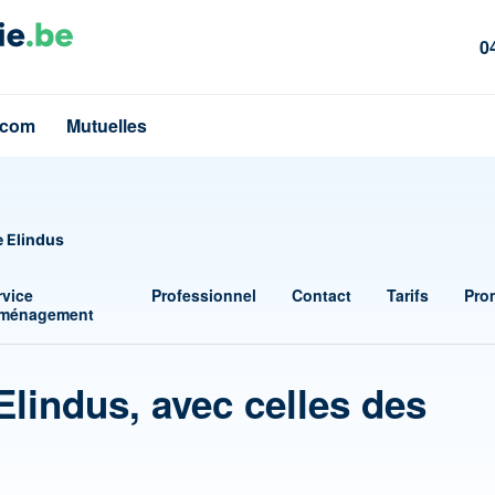
0
écom
Mutuelles
e Elindus
rvice
Professionnel
Contact
Tarifs
Pro
ménagement
Elindus, avec celles des