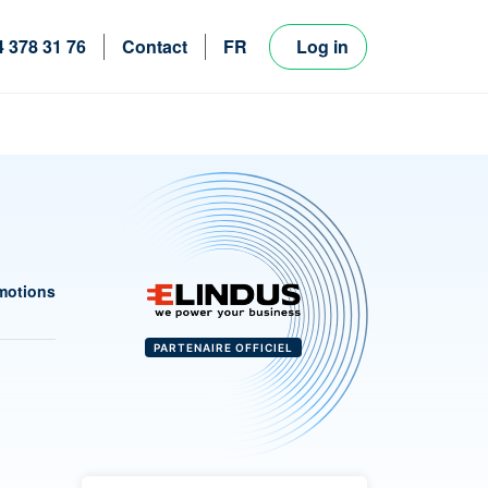
4 378 31 76
Contact
FR
Log in
NL
EN
motions
PARTENAIRE OFFICIEL