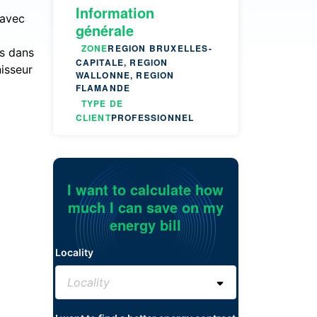
Information
 avec
générale
ZONE
REGION BRUXELLES-
ns dans
CAPITALE, REGION
nisseur
WALLONNE, REGION
FLAMANDE
TYPE DE
CLIENT
PROFESSIONNEL
I want to calculate how
much I can save on my
energy bill
Locality