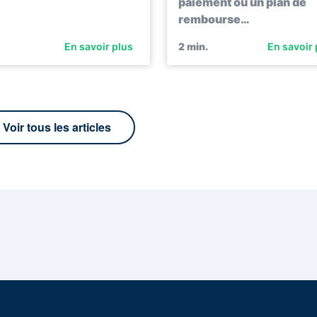
paiement ou un plan de
rembourse…
En savoir plus
2
min.
En savoir 
Voir tous les articles