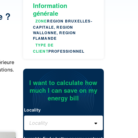
Information
générale
e ?
ZONE
REGION BRUXELLES-
CAPITALE, REGION
WALLONNE, REGION
FLAMANDE
TYPE DE
CLIENT
PROFESSIONNEL
érieure
tions.
I want to calculate how
much I can save on my
energy bill
Locality