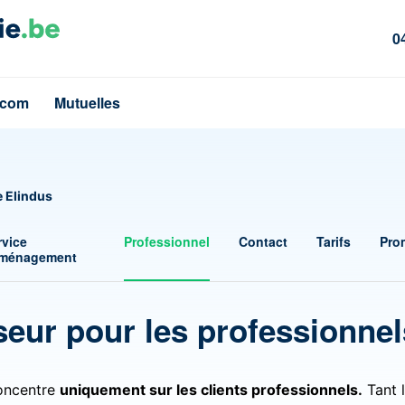
0
écom
Mutuelles
e Elindus
rvice
Professionnel
Contact
Tarifs
Pro
ménagement
seur pour les professionnel
concentre
uniquement sur les clients professionnels.
Tant 