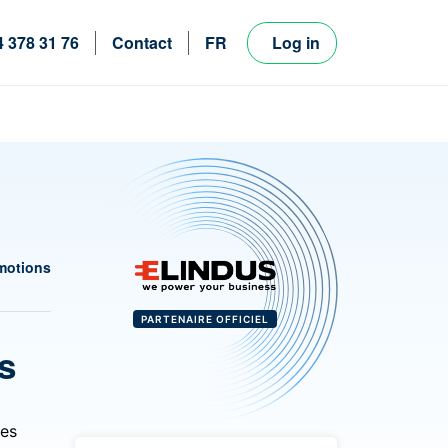
4 378 31 76
Contact
FR
Log in
NL
EN
motions
PARTENAIRE OFFICIEL
s
les