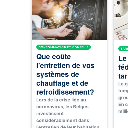
CONSOMMATION ET CONSEILS
TAR
Que coûte
Le
l'entretien de vos
féd
systèmes de
tar
chauffage et de
Le g
refroidissement?
temp
grou
Lors de la crise liée au
En 
coronavirus, les Belges
mill
investissent
considérablement dans
l'entretien de leur habitation.