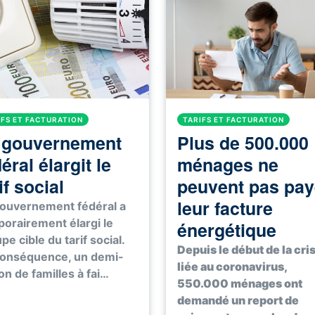
IFS ET FACTURATION
TARIFS ET FACTURATION
 gouvernement
Plus de 500.000
éral élargit le
ménages ne
if social
peuvent pas pay
leur facture
ouvernement fédéral a
orairement élargi le
énergétique
pe cible du tarif social.
Depuis le début de la cri
conséquence, un demi-
liée au coronavirus,
ion de familles à fai…
550.000 ménages ont
demandé un report de