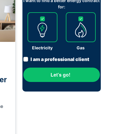
I want to find a better energy contract
for:
Electricity
Gas
I am a professional client
Let’s go!
er
se