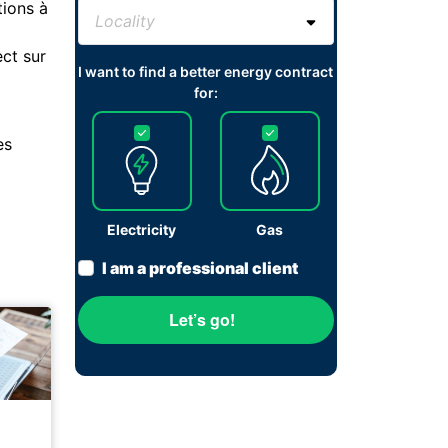
tions à
ct sur
I want to find a better energy contract
for:
es
Electricity
Gas
I am a professional client
Let’s go!