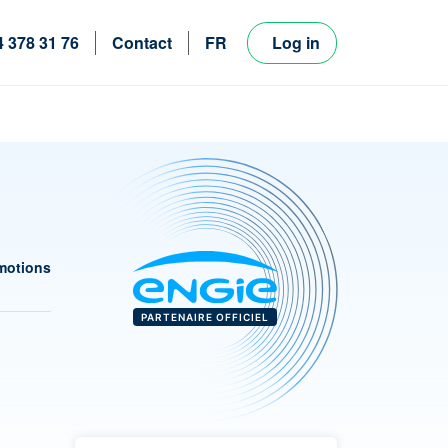
4 378 31 76
Contact
FR
Log in
NL
EN
motions
PARTENAIRE OFFICIEL