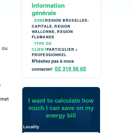
Information
générale
ZONE
REGION BRUXELLES-
CAPITALE, REGION
WALLONNE, REGION
FLAMANDE
TYPE DE
b ou
CLIENT
PARTICULIER +
PROFESSIONNEL
N'hésitez pas à nous
02 319 56 65
contacter!
a
I want to calculate how
rmet
much I can save on my
energy bill
Locality