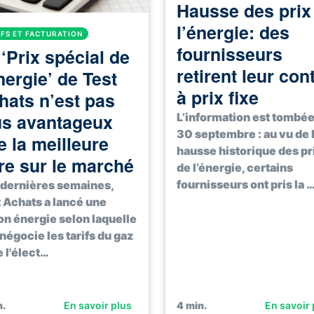
Hausse des prix
l’énergie: des
IFS ET FACTURATION
fournisseurs
 ‘Prix spécial de
retirent leur con
nergie’ de Test
à prix fixe
hats n’est pas
us avantageux
L’information est tombée
30 septembre : au vu de 
e la meilleure
hausse historique des pr
fre sur le marché
de l’énergie, certains
fournisseurs ont pris la 
dernières semaines,
 Achats a lancé une
on énergie selon laquelle
 négocie les tarifs du gaz
e l'élect…
.
En savoir plus
4
min.
En savoir 