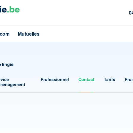
0
écom
Mutuelles
e Engie
rvice
Professionnel
Contact
Tarifs
Pro
ménagement