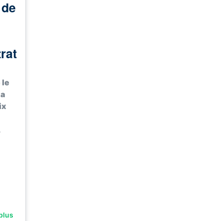
 de
trat
 le
la
ix
…
plus