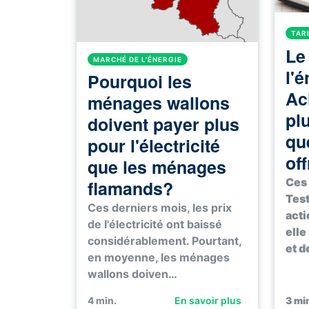
TAR
Le
MARCHÉ DE L'ÉNERGIE
l'é
Pourquoi les
Ac
ménages wallons
pl
doivent payer plus
qu
pour l'électricité
of
que les ménages
Ces 
flamands?
Test
Ces derniers mois, les prix
acti
de l'électricité ont baissé
elle
considérablement. Pourtant,
et d
en moyenne, les ménages
wallons doiven…
4
min.
En savoir plus
3
min