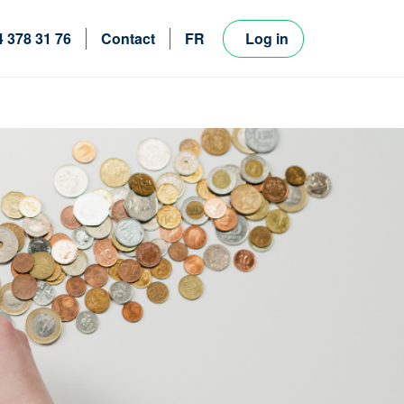
4 378 31 76
Contact
FR
Log in
NL
EN