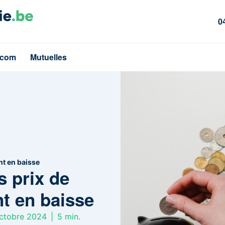
0
écom
Mutuelles
nt en baisse
es prix de
nt en baisse
 octobre 2024
|
5
min.