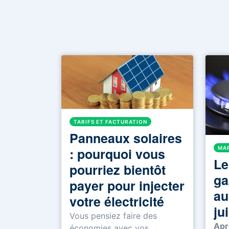
TARIFS ET FACTURATION
Panneaux solaires
: pourquoi vous
MAR
Le
pourriez bientôt
ga
payer pour injecter
au
votre électricité
ju
Vous pensiez faire des
Apr
économies avec vos