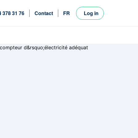
4 378 31 76
Contact
FR
Log in
NL
EN