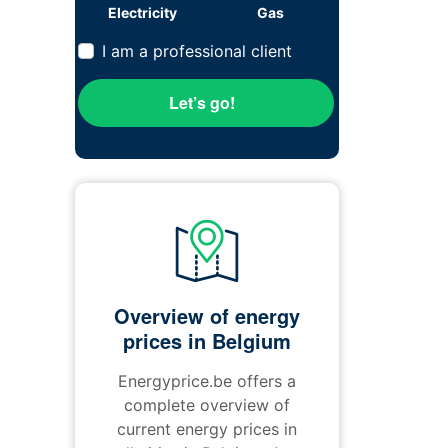
Electricity
Gas
I am a professional client
Let’s go!
Overview of energy
prices in Belgium
Energyprice.be offers a
complete overview of
current energy prices in