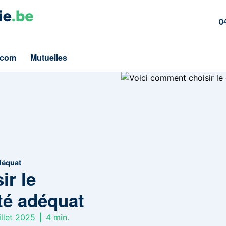
0
écom
Mutuelles
adéquat
ir le
té adéquat
illet 2025
|
4
min.