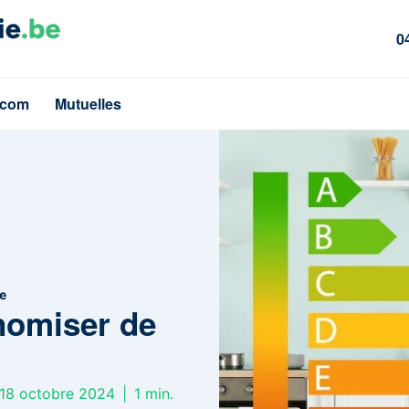
0
écom
Mutuelles
ne
nomiser de
e 18 octobre 2024
|
1
min.