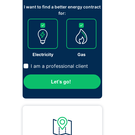
I want to find a better energy contract
for:
Electricity
Gas
I am a professional client
Let’s go!