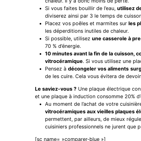
chaleur. Il y a donc moins de perte.
Si vous faites bouillir de l’eau,
utilisez 
diviserez ainsi par 3 le temps de cuisson
Placez vos poêles et marmites sur
les p
les déperditions inutiles de chaleur.
Si possible, utilisez
une casserole à pr
70 % d’énergie.
10 minutes avant la fin de la cuisson, 
vitrocéramique
. Si vous utilisez une pl
Pensez à
décongeler vos aliments
sur
de les cuire. Cela vous évitera de devoir
Le saviez-vous ?
Une plaque électrique cons
et une plaque à induction consomme 20% d’é
Au moment de l’achat de votre cuisinièr
vitrocéramiques aux vieilles plaques é
permettent, par ailleurs, de mieux régul
cuisiniers professionnels ne jurent que pa
[sc name= »comparer-blue »]