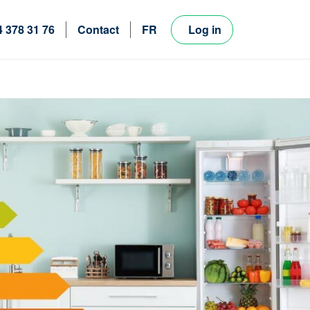
4 378 31 76
Contact
FR
Log in
NL
EN