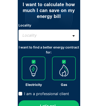
I want to calculate how
much I can save on my
energy bill
Locality
I want to find a better energy contract
for:
Electricity
Gas
I am a professional client
Let’s go!