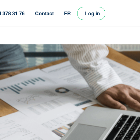
4 378 31 76
Contact
FR
Log in
NL
EN