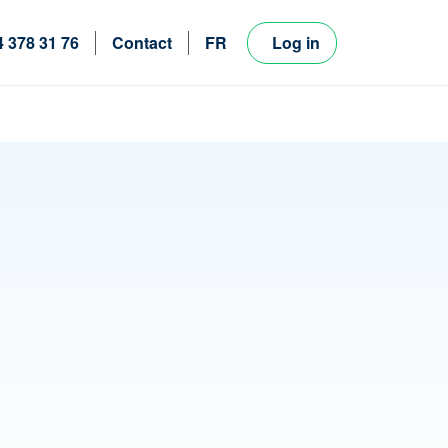
4 378 31 76
Contact
FR
Log in
NL
EN